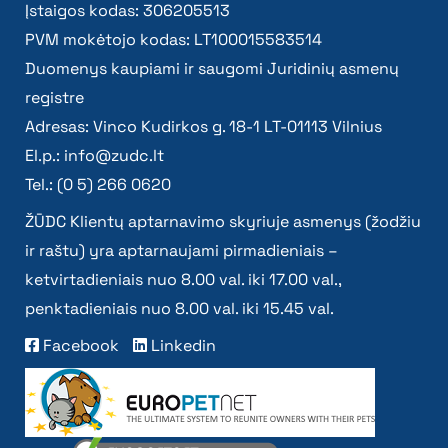
Įstaigos kodas: 306205513
PVM mokėtojo kodas: LT100015583514
Duomenys kaupiami ir saugomi Juridinių asmenų
registre
Adresas: Vinco Kudirkos g. 18-1 LT-01113 Vilnius
El.p.:
info@zudc.lt
Tel.: (0 5) 266 0620
ŽŪDC Klientų aptarnavimo skyriuje asmenys (žodžiu
ir raštu) yra aptarnaujami pirmadieniais –
ketvirtadieniais nuo 8.00 val. iki 17.00 val.,
penktadieniais nuo 8.00 val. iki 15.45 val.
Facebook
Linkedin