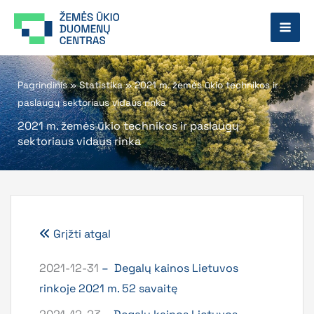
Pereiti
prie
turinio
Pagrindinis
»
Statistika
»
2021 m. žemės ūkio technikos ir
paslaugų sektoriaus vidaus rinka
2021 m. žemės ūkio technikos ir paslaugų
sektoriaus vidaus rinka
Grįžti atgal
2021-12-31
–
Degalų kainos Lietuvos
rinkoje 2021 m. 52 savaitę