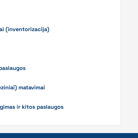
ai (inventorizacija)
 paslaugos
eziniai) matavimai
gimas ir kitos paslaugos