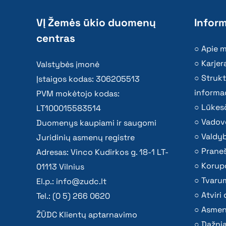
VĮ Žemės ūkio duomenų
Inform
centras
Apie 
Karjer
Valstybės įmonė
Strukt
Įstaigos kodas: 306205513
informac
PVM mokėtojo kodas:
Lūkesč
LT100015583514
Vadov
Duomenys kaupiami ir saugomi
Valdy
Juridinių asmenų registre
Praneš
Adresas: Vinco Kudirkos g. 18-1 LT-
Korupc
01113 Vilnius
Tvaru
El.p.:
info@zudc.lt
Atvir
Tel.: (0 5) 266 0620
Asmen
ŽŪDC Klientų aptarnavimo
Dažni