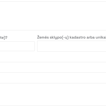
Žemės sklypo(-ų) kadastro arba unikalu
te)?