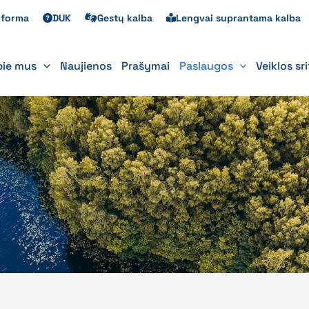
s forma
DUK
Gestų kalba
Lengvai suprantama kalba
pie mus
Naujienos
Prašymai
Paslaugos
Veiklos sr