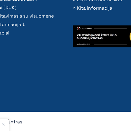
i (DUK)
Kita informacija
ltavimasis su visuomene
nformacija ↓
piai
nų centras