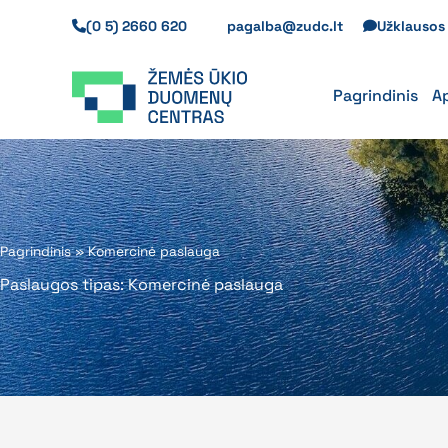
Pereiti
(0 5) 2660 620
pagalba@zudc.lt
Užklauso
prie
turinio
Pagrindinis
A
Pagrindinis
»
Komercinė paslauga
Paslaugos tipas: Komercinė paslauga