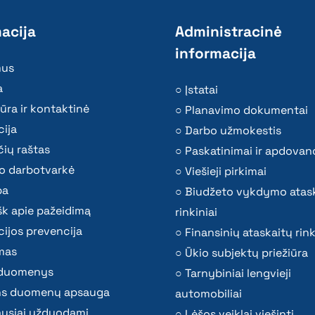
acija
Administracinė
informacija
mus
a
Įstatai
ūra ir kontaktinė
Planavimo dokumentai
ija
Darbo užmokestis
ių raštas
Paskatinimai ir apdovan
o darbotvarkė
Viešieji pirkimai
ba
Biudžeto vykdymo atas
k apie pažeidimą
rinkiniai
ijos prevencija
Finansinių ataskaitų rink
mas
Ūkio subjektų priežiūra
i duomenys
Tarnybiniai lengvieji
s duomenų apsauga
automobiliai
ausiai užduodami
Lėšos veiklai viešinti