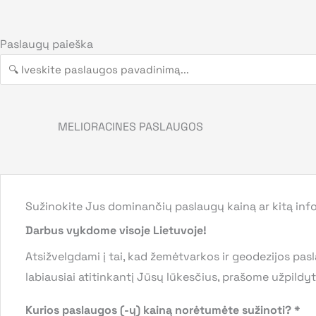
Paslaugų paieška
MELIORACINES PASLAUGOS
Sužinokite Jus dominančių paslaugų kainą ar kitą info
Darbus vykdome visoje Lietuvoje!
Atsižvelgdami į tai, kad žemėtvarkos ir geodezijos pas
labiausiai atitinkantį Jūsų lūkesčius, prašome užpild
Kurios paslaugos (-ų) kainą norėtumėte sužinoti? *