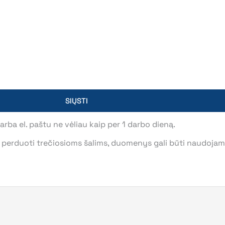
SIŲSTI
ba el. paštu ne vėliau kaip per 1 darbo dieną.
erduoti trečiosioms šalims, duomenys gali būti naudojami t