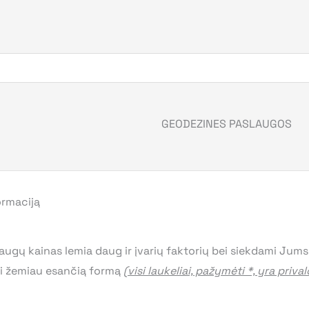
GEODEZINES PASLAUGOS
rmaciją​
laugų kainas lemia daug ir įvarių faktorių bei siekdami Jums
yti žemiau esančią formą
(visi laukeliai, pažymėti *, yra priva