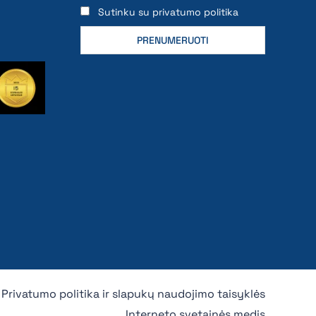
Sutinku su privatumo politika
Privatumo politika ir slapukų naudojimo taisyklės
Interneto svetainės medis