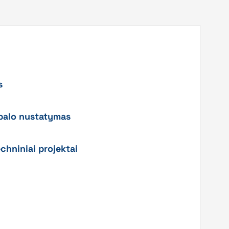
s
 balo nustatymas
chniniai projektai