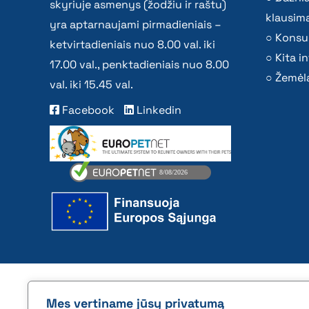
skyriuje asmenys (žodžiu ir raštu)
klausima
yra aptarnaujami pirmadieniais –
Konsu
ketvirtadieniais nuo 8.00 val. iki
Kita i
17.00 val., penktadieniais nuo 8.00
Žemėla
val. iki 15.45 val.
Facebook
Linkedin
2026 © All rights reserved | VĮ Žemės ūkio duome
Mes vertiname jūsų privatumą