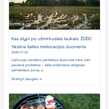
Kas slypi po užmirkusiais laukais: ŽŪDC
tikslina šalies melioracijos duomenis
2026-07-23
Lietuvoje vandens perteklius laukuose nėra vien
pavienė problema – šalis priskiriama drėgmės
pertekliaus zonai, o
Skaityti daugiau »