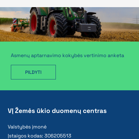
Asmenų aptarnavimo kokybės vertinimo anketa
PILDYTI
VĮ Žemės ūkio duomenų centras
Valstybės įmonė
Įstaigos kodas: 306205513