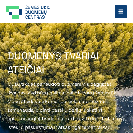
Pereiti
prie
turinio
DUOMENYS TVARIAI
ATEIČIAI
Mūsų tikslas panaudoti duomenimis pagrįstas
įžvalgas, kad būtų galima įgalinti tvarų žemės ūkį.
Mūsų atsidavusi komanda siekia optimizuoti
žemėnaudą, didinti pasėlių derlių ir skatinti
aplinkosauginį tvarkymą, kartu užtikrinant efektyvų
išteklių paskirstymą ir atsakingą žemėtvarką.