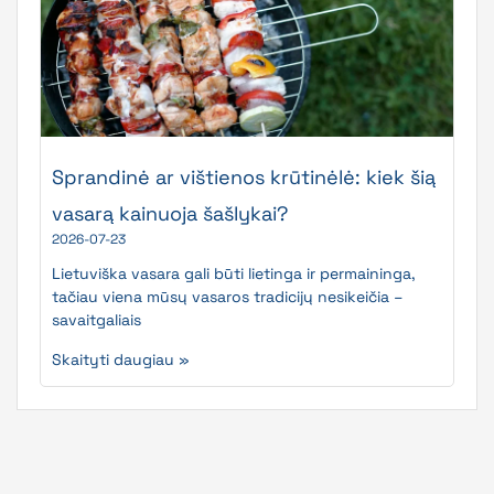
Sprandinė ar vištienos krūtinėlė: kiek šią
vasarą kainuoja šašlykai?
2026-07-23
Lietuviška vasara gali būti lietinga ir permaininga,
tačiau viena mūsų vasaros tradicijų nesikeičia –
savaitgaliais
Skaityti daugiau »