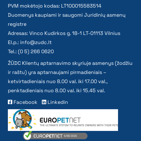
PVM mokėtojo kodas: LT100015583514
Duomenys kaupiami ir saugomi Juridinių asmenų
registre
Adresas: Vinco Kudirkos g. 18-1 LT-01113 Vilnius
El.p.:
info@zudc.lt
Tel.: (0 5) 266 0620
ŽŪDC Klientų aptarnavimo skyriuje asmenys (žodžiu
ir raštu) yra aptarnaujami pirmadieniais –
ketvirtadieniais nuo 8.00 val. iki 17.00 val.,
penktadieniais nuo 8.00 val. iki 15.45 val.
Facebook
Linkedin