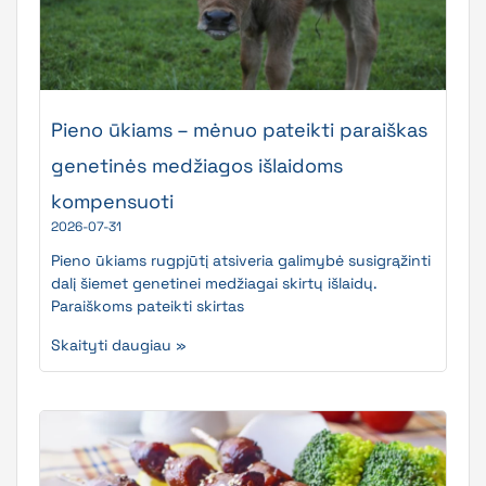
Pieno ūkiams – mėnuo pateikti paraiškas
genetinės medžiagos išlaidoms
kompensuoti
2026-07-31
Pieno ūkiams rugpjūtį atsiveria galimybė susigrąžinti
dalį šiemet genetinei medžiagai skirtų išlaidų.
Paraiškoms pateikti skirtas
Skaityti daugiau »