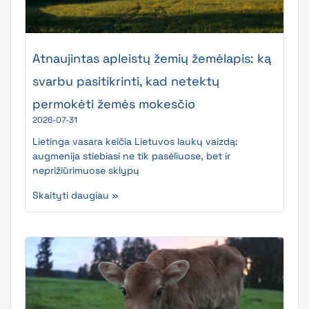
Atnaujintas apleistų žemių žemėlapis: ką
svarbu pasitikrinti, kad netektų
permokėti žemės mokesčio
2026-07-31
Lietinga vasara keičia Lietuvos laukų vaizdą:
augmenija stiebiasi ne tik pasėliuose, bet ir
neprižiūrimuose sklypų
Skaityti daugiau »