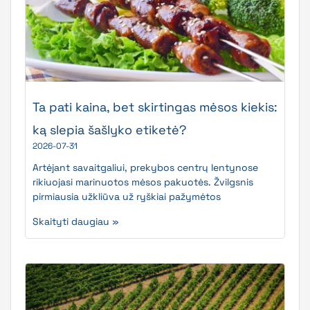
Ta pati kaina, bet skirtingas mėsos kiekis:
ką slepia šašlyko etiketė?
2026-07-31
Artėjant savaitgaliui, prekybos centrų lentynose
rikiuojasi marinuotos mėsos pakuotės. Žvilgsnis
pirmiausia užkliūva už ryškiai pažymėtos
Skaityti daugiau »