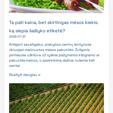
Ta pati kaina, bet skirtingas mėsos kiekis:
ką slepia šašlyko etiketė?
2026-07-31
Artėjant savaitgaliui, prekybos centrų lentynose
rikiuojasi marinuotos mėsos pakuotės. Žvilgsnis
pirmiausia užkliūva už ryškiai pažymėtos kilogramo ar
pakuotės kainos, o pasirinkimą dažnai nulemia keli
centai
Skaityti daugiau »