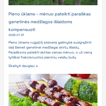
Pieno ūkiams – mėnuo pateikti paraiškas
genetinės medžiagos išlaidoms
kompensuoti
2026-07-31
Pieno ūkiams rugpjūtį atsiveria galimybė susigrąžinti
dalį šiemet genetinei medžiagai skirtų išlaidų.
Paraiškoms pateikti skirtas vienas mėnuo, o už vieną
lytiškai frakcionuotos pieninių veislių bulių
Skaityti daugiau »