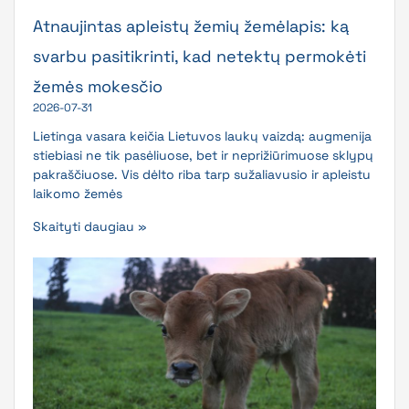
Atnaujintas apleistų žemių žemėlapis: ką
svarbu pasitikrinti, kad netektų permokėti
žemės mokesčio
2026-07-31
Lietinga vasara keičia Lietuvos laukų vaizdą: augmenija
stiebiasi ne tik pasėliuose, bet ir neprižiūrimuose sklypų
pakraščiuose. Vis dėlto riba tarp sužaliavusio ir apleistu
laikomo žemės
Skaityti daugiau »