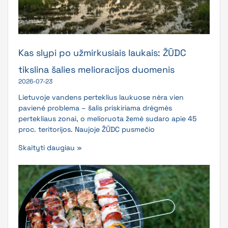
Kas slypi po užmirkusiais laukais: ŽŪDC
tikslina šalies melioracijos duomenis
2026-07-23
Lietuvoje vandens perteklius laukuose nėra vien
pavienė problema – šalis priskiriama drėgmės
pertekliaus zonai, o melioruota žemė sudaro apie 45
proc. teritorijos. Naujoje ŽŪDC pusmečio
Skaityti daugiau »