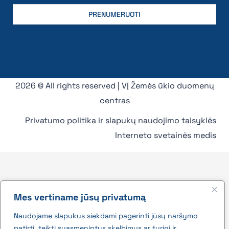
2026 © All rights reserved | VĮ Žemės ūkio duomenų
centras
Privatumo politika ir slapukų naudojimo taisyklės
Interneto svetainės medis
Mes vertiname jūsų privatumą
Naudojame slapukus siekdami pagerinti jūsų naršymo
patirtį, teikti suasmenintus skelbimus ar turinį ir