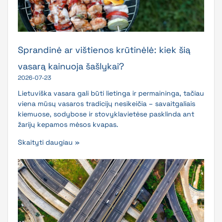
Sprandinė ar vištienos krūtinėlė: kiek šią
vasarą kainuoja šašlykai?
2026-07-23
Lietuviška vasara gali būti lietinga ir permaininga, tačiau
viena mūsų vasaros tradicijų nesikeičia – savaitgaliais
kiemuose, sodybose ir stovyklavietėse pasklinda ant
žarijų kepamos mėsos kvapas.
Skaityti daugiau »