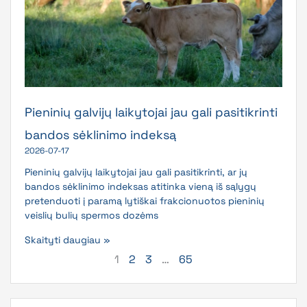
Pieninių galvijų laikytojai jau gali pasitikrinti
bandos sėklinimo indeksą
2026-07-17
Pieninių galvijų laikytojai jau gali pasitikrinti, ar jų
bandos sėklinimo indeksas atitinka vieną iš sąlygų
pretenduoti į paramą lytiškai frakcionuotos pieninių
veislių bulių spermos dozėms
Skaityti daugiau »
1
2
3
…
65