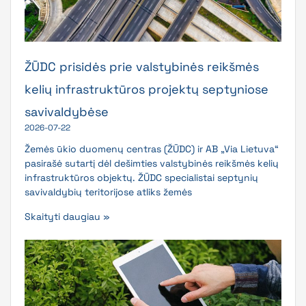
ŽŪDC prisidės prie valstybinės reikšmės
kelių infrastruktūros projektų septyniose
savivaldybėse
2026-07-22
Žemės ūkio duomenų centras (ŽŪDC) ir AB „Via Lietuva“
pasirašė sutartį dėl dešimties valstybinės reikšmės kelių
infrastruktūros objektų. ŽŪDC specialistai septynių
savivaldybių teritorijose atliks žemės
Skaityti daugiau »