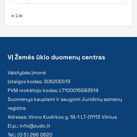
« Lie
VĮ Žemės ūkio duomenų centras
Valstybės įmonė
Įstaigos kodas: 306205513
PVM mokėtojo kodas: LT100015583514
Duomenys kaupiami ir saugomi Juridinių asmenų
registre
Adresas: Vinco Kudirkos g. 18-1 LT-01113 Vilnius
El.p.:
info@zudc.lt
Tel.: (0 5) 266 0620