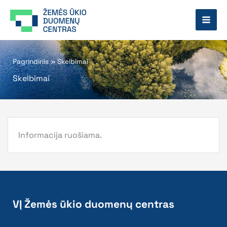
Pereiti
prie
turinio
Pagrindinis
»
Skelbimai
Skelbimai
Informacija ruošiama.
VĮ Žemės ūkio duomenų centras