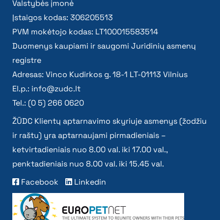
Valstybės įmonė
Įstaigos kodas: 306205513
PVM mokėtojo kodas: LT100015583514
Duomenys kaupiami ir saugomi Juridinių asmenų
registre
Adresas: Vinco Kudirkos g. 18-1 LT-01113 Vilnius
El.p.:
info@zudc.lt
Tel.: (0 5) 266 0620
ŽŪDC Klientų aptarnavimo skyriuje asmenys (žodžiu
ir raštu) yra aptarnaujami pirmadieniais –
ketvirtadieniais nuo 8.00 val. iki 17.00 val.,
penktadieniais nuo 8.00 val. iki 15.45 val.
Facebook
Linkedin