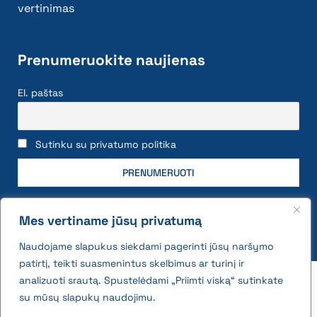
vertinimas
Prenumeruokite naujienas
El. paštas
Sutinku su privatumo politika
Mes vertiname jūsų privatumą
Naudojame slapukus siekdami pagerinti jūsų naršymo
patirtį, teikti suasmenintus skelbimus ar turinį ir
2026 © All rights reserved | VĮ Žemės ūkio duomenų
analizuoti srautą. Spustelėdami „Priimti viską“ sutinkate
centras
su mūsų slapukų naudojimu.