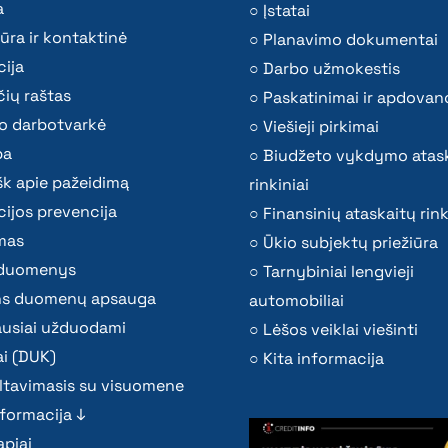
a
Įstatai
ūra ir kontaktinė
Planavimo dokumentai
ija
Darbo užmokestis
ių raštas
Paskatinimai ir apdovan
o darbotvarkė
Viešieji pirkimai
ba
Biudžeto vykdymo atas
k apie pažeidimą
rinkiniai
ijos prevencija
Finansinių ataskaitų rink
mas
Ūkio subjektų priežiūra
i duomenys
Tarnybiniai lengvieji
s duomenų apsauga
automobiliai
ausiai užduodami
Lėšos veiklai viešinti
i (DUK)
Kita informacija
ltavimasis su visuomene
nformacija ↓
piai