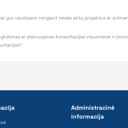
i yra naudojami rengiant teisės aktų projektus ar priiman
vykdomas ar planuojamas konsultacijas visuomenei ir įmonė
sultacijos“.
acija
Administracinė
informacija
mus