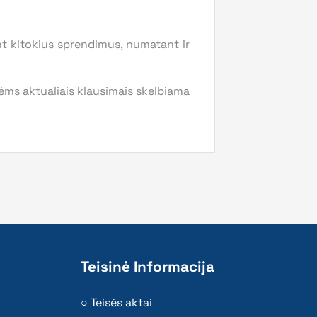
t kitokius sprendimus, numatant ir
ms aktualiais klausimais skelbiama
Teisinė Informacija
Teisės aktai