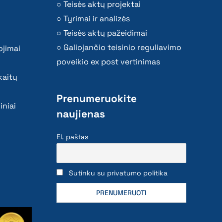
Teisės aktų projektai
Tyrimai ir analizės
Teisės aktų pažeidimai
Galiojančio teisinio reguliavimo
ojimai
poveikio ex post vertinimas
kaitų
Prenumeruokite
iniai
naujienas
El. paštas
Sutinku su privatumo politika