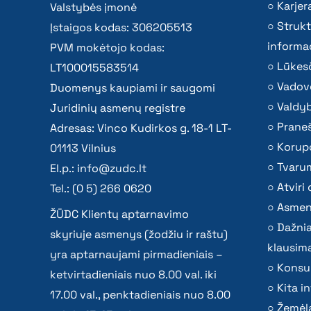
Karjer
Valstybės įmonė
Strukt
Įstaigos kodas: 306205513
informac
PVM mokėtojo kodas:
Lūkesč
LT100015583514
Vadov
Duomenys kaupiami ir saugomi
Valdy
Juridinių asmenų registre
Praneš
Adresas: Vinco Kudirkos g. 18-1 LT-
Korupc
01113 Vilnius
Tvaru
El.p.:
info@zudc.lt
Atvir
Tel.: (0 5) 266 0620
Asmen
ŽŪDC Klientų aptarnavimo
Dažni
skyriuje asmenys (žodžiu ir raštu)
klausima
yra aptarnaujami pirmadieniais –
Konsu
ketvirtadieniais nuo 8.00 val. iki
Kita i
17.00 val., penktadieniais nuo 8.00
Žemėla