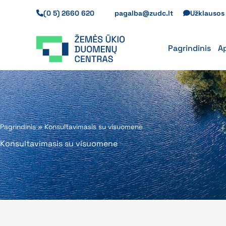
Pereiti
(0 5) 2660 620
pagalba@zudc.lt
Užklauso
prie
turinio
Pagrindinis
A
Pagrindinis
»
Konsultavimasis su visuomene
Konsultavimasis su visuomene