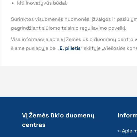
kiti inovatyvūs būdai.
Surinktos visuomenės nuomonės, įžvalgos ir pasiūlyma
pagrindžiant siūlomo teisinio reguliavimo poveikį.
Visa informacija apie VĮ Žemės ūkio duomenų centro 
šiame puslapyje bei „
E. pilietis
“ skiltyje „Viešosios kon
VĮ Žemės ūkio duomenų
Inform
centras
Apie 