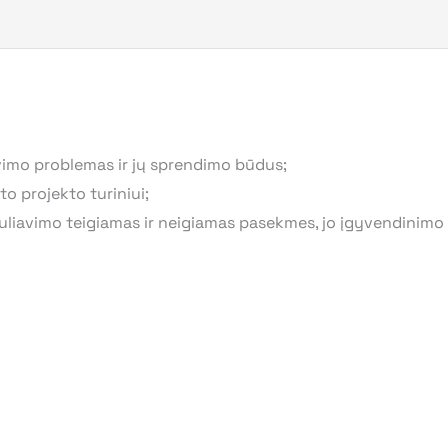
vimo problemas ir jų sprendimo būdus;
o projekto turiniui;
eguliavimo teigiamas ir neigiamas pasekmes, jo įgyvendinim