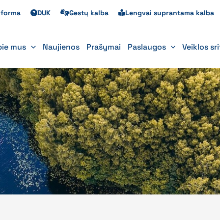
s forma
DUK
Gestų kalba
Lengvai suprantama kalba
pie mus
Naujienos
Prašymai
Paslaugos
Veiklos sr