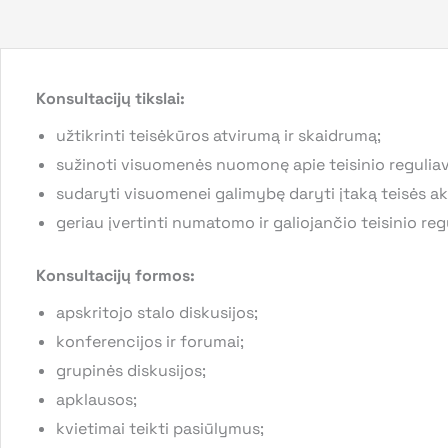
Konsultacijų tikslai:
užtikrinti teisėkūros atvirumą ir skaidrumą;
sužinoti visuomenės nuomonę apie teisinio regulia
sudaryti visuomenei galimybę daryti įtaką teisės akt
geriau įvertinti numatomo ir galiojančio teisinio r
Konsultacijų formos:
apskritojo stalo diskusijos;
konferencijos ir forumai;
grupinės diskusijos;
apklausos;
kvietimai teikti pasiūlymus;