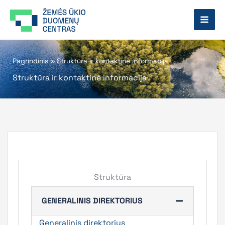
Pereiti
prie
turinio
Pagrindinis
»
Struktūra ir kontaktinė informacija
Struktūra ir kontaktinė informacija
Struktūra
GENERALINIS DIREKTORIUS
Generalinis direktorius