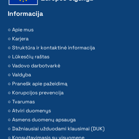
Informacija
Apie mus
Karjera
Struktūra ir kontaktinė informacija
Lūkesčių raštas
Vadovo darbotvarkė
Valdyba
Pranešk apie pažeidimą
Korupcijos prevencija
Tvarumas
Atviri duomenys
Asmens duomenų apsauga
Dažniausiai užduodami klausimai (DUK)
Konsultavimasis su visuomene