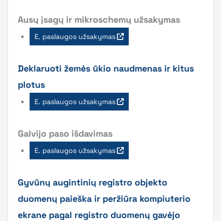
Ausų įsagų ir mikroschemų užsakymas
E. paslaugos užsakymas
Deklaruoti žemės ūkio naudmenas ir kitus
plotus
E. paslaugos užsakymas
Galvijo paso išdavimas
E. paslaugos užsakymas
Gyvūnų augintinių registro objekto
duomenų paieška ir peržiūra kompiuterio
ekrane pagal registro duomenų gavėjo