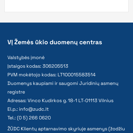
VĮ Žemės ūkio duomenų centras
Valstybės įmonė
Įstaigos kodas: 306205513
PVM mokėtojo kodas: LT100015583514
Duomenys kaupiami ir saugomi Juridinių asmenų
registre
Adresas: Vinco Kudirkos g. 18-1 LT-01113 Vilnius
El.p.:
info@zudc.lt
Tel.: (0 5) 266 0620
ŽŪDC Klientų aptarnavimo skyriuje asmenys (žodžiu