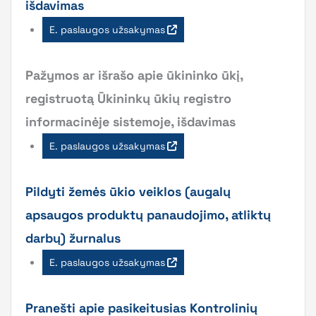
išdavimas
E. paslaugos užsakymas
Pažymos ar išrašo apie ūkininko ūkį,
registruotą Ūkininkų ūkių registro
informacinėje sistemoje, išdavimas
E. paslaugos užsakymas
Pildyti žemės ūkio veiklos (augalų
apsaugos produktų panaudojimo, atliktų
darbų) žurnalus
E. paslaugos užsakymas
Pranešti apie pasikeitusias Kontrolinių