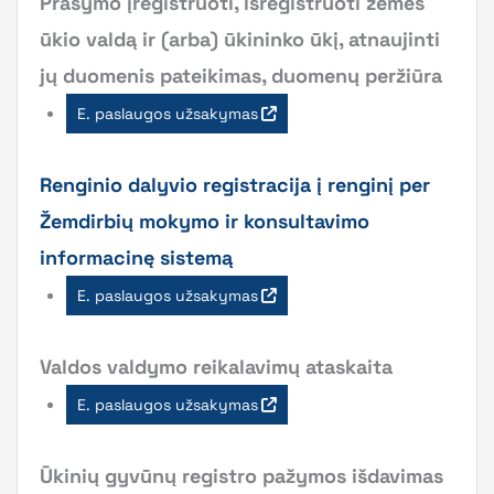
Prašymo įregistruoti, išregistruoti žemės
ūkio valdą ir (arba) ūkininko ūkį, atnaujinti
jų duomenis pateikimas, duomenų peržiūra
E. paslaugos užsakymas
Renginio dalyvio registracija į renginį per
Žemdirbių mokymo ir konsultavimo
informacinę sistemą
E. paslaugos užsakymas
Valdos valdymo reikalavimų ataskaita
E. paslaugos užsakymas
Ūkinių gyvūnų registro pažymos išdavimas