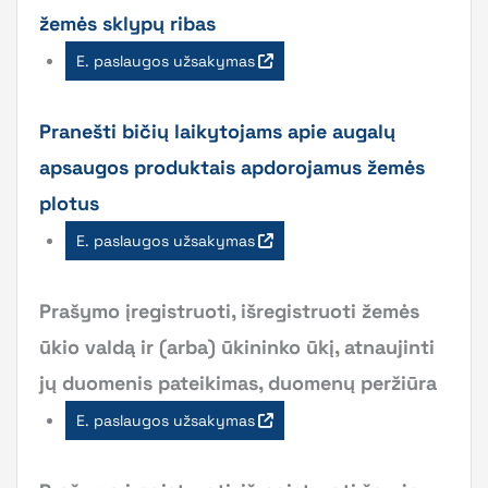
žemės sklypų ribas
E. paslaugos užsakymas
Pranešti bičių laikytojams apie augalų
apsaugos produktais apdorojamus žemės
plotus
E. paslaugos užsakymas
Prašymo įregistruoti, išregistruoti žemės
ūkio valdą ir (arba) ūkininko ūkį, atnaujinti
jų duomenis pateikimas, duomenų peržiūra
E. paslaugos užsakymas