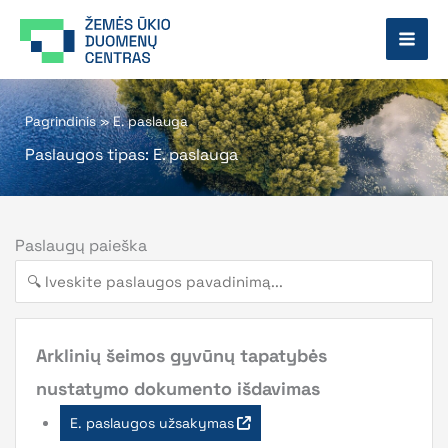
Pereiti
prie
turinio
Pagrindinis
»
E. paslauga
Paslaugos tipas: E. paslauga
Paslaugų paieška
Arklinių šeimos gyvūnų tapatybės
nustatymo dokumento išdavimas
E. paslaugos užsakymas