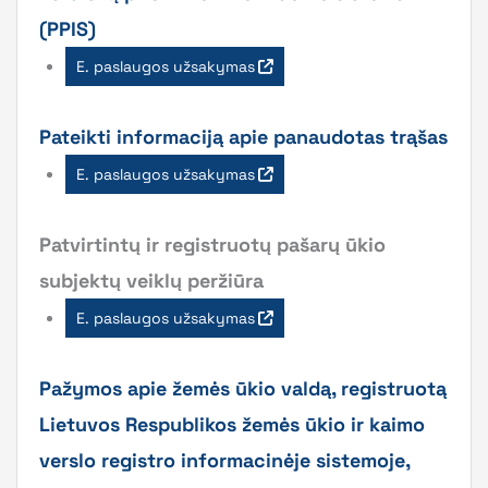
(PPIS)
E. paslaugos užsakymas
Pateikti informaciją apie panaudotas trąšas
E. paslaugos užsakymas
Patvirtintų ir registruotų pašarų ūkio
subjektų veiklų peržiūra
E. paslaugos užsakymas
Pažymos apie žemės ūkio valdą, registruotą
Lietuvos Respublikos žemės ūkio ir kaimo
verslo registro informacinėje sistemoje,