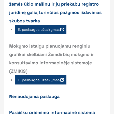
žemės ūkio mašinų ir jų priekabų registro
juridinę galią turinčios pažymos išdavimas
skubos tvarka
E. paslaugos užsakymas
Mokymo įstaigų planuojamų renginių
grafikai skelbiami Žemdirbių mokymo ir
konsultavimo informacinėje sistemoje
(ŽMIKIS)
E. paslaugos užsakymas
Nenaudojama paslauga
Paraiškų priėmimo informacinė sistema