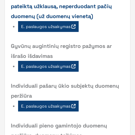
pateiktą užklausą, neperduodant pačių
duomenų (už duomenų vienetą)
E. paslaugos užsakymas
Gyvūnų augintinių registro pažymos ar
išrašo išdavimas
E. paslaugos užsakymas
Individuali pašarų ūkio subjektų duomenų
peržiūra
E. paslaugos užsakymas
Individuali pieno gamintojo duomenų