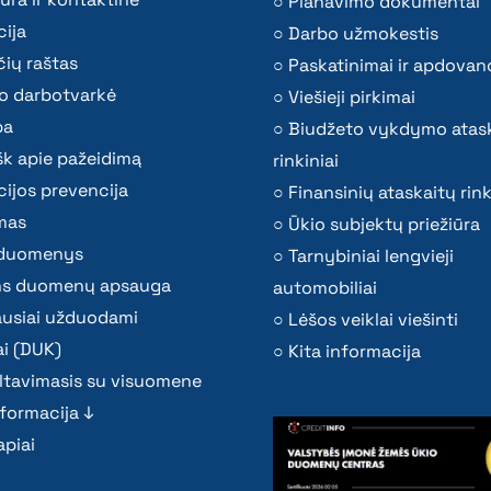
Planavimo dokumentai
ija
Darbo užmokestis
ių raštas
Paskatinimai ir apdovan
o darbotvarkė
Viešieji pirkimai
ba
Biudžeto vykdymo atas
k apie pažeidimą
rinkiniai
ijos prevencija
Finansinių ataskaitų rink
mas
Ūkio subjektų priežiūra
i duomenys
Tarnybiniai lengvieji
s duomenų apsauga
automobiliai
ausiai užduodami
Lėšos veiklai viešinti
i (DUK)
Kita informacija
ltavimasis su visuomene
nformacija ↓
piai