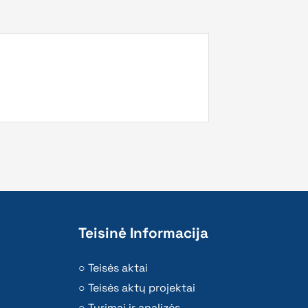
Teisinė Informacija
Teisės aktai
Teisės aktų projektai
Tyrimai ir analizės