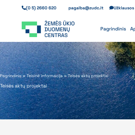
Pereiti
(0 5) 2660 620
pagalba@zudc.lt
Užklauso
prie
turinio
Pagrindinis
A
Pagrindinis
»
Teisinė informacija
»
Teisės aktų projektai
Teisės aktų projektai