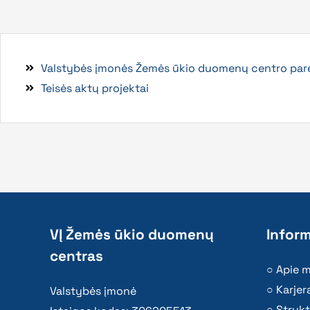
Valstybės įmonės Žemės ūkio duomenų centro paren
Teisės aktų projektai
VĮ Žemės ūkio duomenų
Inform
centras
Apie 
Karjer
Valstybės įmonė
Strukt