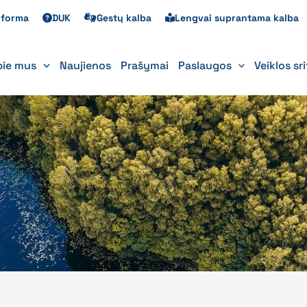
s forma
DUK
Gestų kalba
Lengvai suprantama kalba
pie mus
Naujienos
Prašymai
Paslaugos
Veiklos sr