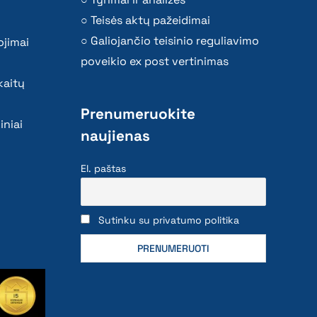
Teisės aktų pažeidimai
Galiojančio teisinio reguliavimo
ojimai
poveikio ex post vertinimas
kaitų
Prenumeruokite
iniai
naujienas
El. paštas
Sutinku su privatumo politika