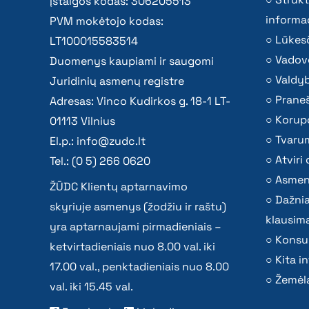
Įstaigos kodas: 306205513
informac
PVM mokėtojo kodas:
Lūkesč
LT100015583514
Vadov
Duomenys kaupiami ir saugomi
Valdy
Juridinių asmenų registre
Praneš
Adresas: Vinco Kudirkos g. 18-1 LT-
Korupc
01113 Vilnius
Tvaru
El.p.:
info@zudc.lt
Atvir
Tel.: (0 5) 266 0620
Asmen
ŽŪDC Klientų aptarnavimo
Dažni
skyriuje asmenys (žodžiu ir raštu)
klausima
yra aptarnaujami pirmadieniais –
Konsu
ketvirtadieniais nuo 8.00 val. iki
Kita i
17.00 val., penktadieniais nuo 8.00
Žemėla
val. iki 15.45 val.