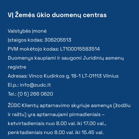
VĮ Žemės ūkio duomenų centras
Valstybės įmonė
Įstaigos kodas: 306205513
PVM mokėtojo kodas: LT100015583514
Duomenys kaupiami ir saugomi Juridinių asmenų
registre
Adresas: Vinco Kudirkos g. 18-1 LT-01113 Vilnius
El.p.:
info@zudc.lt
Tel.: (0 5) 266 0620
ŽŪDC Klientų aptarnavimo skyriuje asmenys (žodžiu
ir raštu) yra aptarnaujami pirmadieniais –
ketvirtadieniais nuo 8.00 val. iki 17.00 val.,
penktadieniais nuo 8.00 val. iki 15.45 val.