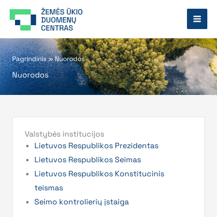
Pereiti
prie
turinio
Pagrindinis
»
Nuorodos
Nuorodos
Valstybės institucijos
Lietuvos Respublikos Prezidentas
Lietuvos Respublikos Seimas
Lietuvos Respublikos Konstitucinis
teismas
Seimo kontrolierių įstaiga