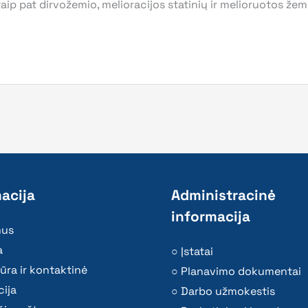
ip pat dirvožemio, melioracijos statinių ir melioruotos žem
acija
Administracinė
informacija
mus
a
Įstatai
ūra ir kontaktinė
Planavimo dokumentai
ija
Darbo užmokestis