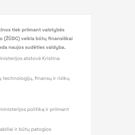
tinos tiek priimant valstybės
 (ŽŪDC) veikla būtų finansiškai
deda naujos sudėties valdyba.
nisterijos atstovė Kristina
technologijų, finansų ir rizikų
nisterijos politiką ir priimant
biliai ir būtų patogios