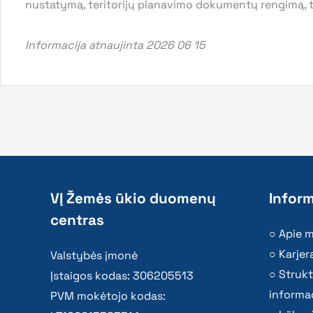
nustatymą, teritorijų planavimo dokumentų rengimą, ta
Informacija atnaujinta 2026 06 15
VĮ Žemės ūkio duomenų
Inform
centras
Apie 
Karjer
Valstybės įmonė
Strukt
Įstaigos kodas: 306205513
informac
PVM mokėtojo kodas: