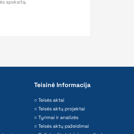
ės apskaitą.
Teisinė Informacija
Teisės aktai
Teisės aktų projektai
Tyrimai ir analizės
Teisės aktų pažeidimai