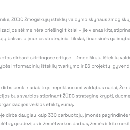
nikė, ŽŪDC Žmogiškųjų išteklių valdymo skyriaus žmogiškųj
acijos sėkmė nėra priešingi tikslai – jie vienas kitą stipri
ų balsas, o įmonės strateginiai tikslai, finansinės galimybė
uptos dirbant skirtingose srityse – žmogiškųjų išteklių vald
ybės informacinių išteklių tvarkymo ir ES projektų įgyvend
irbs penki nariai: trys nepriklausomi valdybos nariai, Žemės
ncijos bus svarbios stiprinant ŽŪDC strateginę kryptį, duo
organizacijos veiklos efektyvumą.
 dirba daugiau kaip 330 darbuotojų. Įmonės pagrindinės ve
plėtrą, geodezijos ir žemėtvarkos darbus, žemės ir kito ne