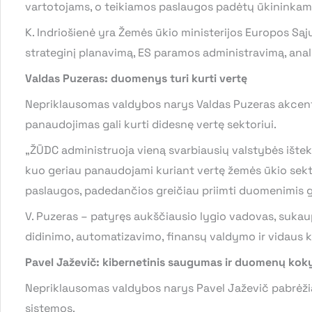
vartotojams, o teikiamos paslaugos padėtų ūkininkams,
K. Indriošienė yra Žemės ūkio ministerijos Europos Są
strateginį planavimą, ES paramos administravimą, analiz
Valdas Puzeras: duomenys turi kurti vertę
Nepriklausomas valdybos narys Valdas Puzeras akcentu
panaudojimas gali kurti didesnę vertę sektoriui.
„ŽŪDC administruoja vieną svarbiausių valstybės ištekli
kuo geriau panaudojami kuriant vertę žemės ūkio sektoriui
paslaugos, padedančios greičiau priimti duomenimis gr
V. Puzeras – patyręs aukščiausio lygio vadovas, sukau
didinimo, automatizavimo, finansų valdymo ir vidaus k
Pavel Jaževič: kibernetinis saugumas ir duomenų kok
Nepriklausomas valdybos narys Pavel Jaževič pabrėžia,
sistemos.