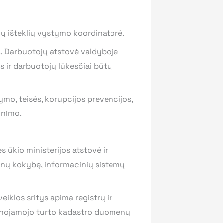
ų išteklių vystymo koordinatorė.
na. Darbuotojų atstovė valdyboje
s ir darbuotojų lūkesčiai būtų
ymo, teisės, korupcijos prevencijos,
inimo.
 ūkio ministerijos atstovė ir
menų kokybę, informacinių sistemų
iklos sritys apima registrų ir
kilnojamojo turto kadastro duomenų