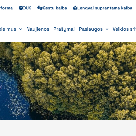
s forma
DUK
Gestų kalba
Lengvai suprantama kalba
pie mus
Naujienos
Prašymai
Paslaugos
Veiklos sr