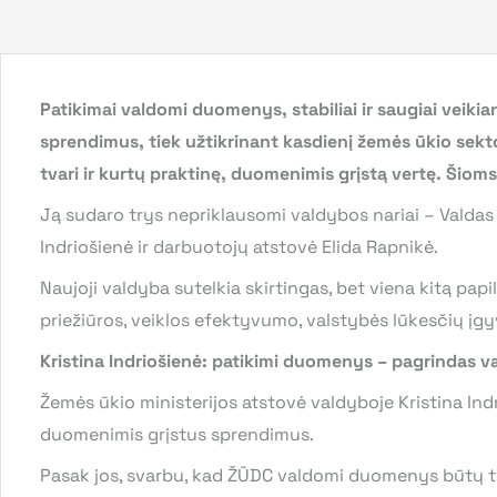
Patikimai valdomi duomenys, stabiliai ir saugiai veiki
sprendimus, tiek užtikrinant kasdienį žemės ūkio sek
tvari ir kurtų praktinę, duomenimis grįstą vertę. Šio
Ją sudaro trys nepriklausomi valdybos nariai – Valdas 
Indriošienė ir darbuotojų atstovė Elida Rapnikė.
Naujoji valdyba sutelkia skirtingas, bet viena kitą pap
priežiūros, veiklos efektyvumo, valstybės lūkesčių įg
Kristina Indriošienė: patikimi duomenys – pagrindas 
Žemės ūkio ministerijos atstovė valdyboje Kristina Ind
duomenimis grįstus sprendimus.
Pasak jos, svarbu, kad ŽŪDC valdomi duomenys būtų tiks