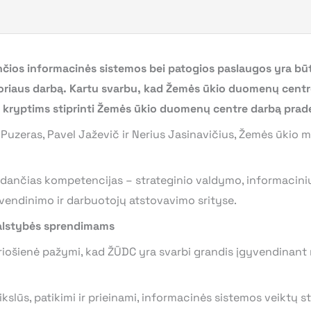
ančios informacinės sistemos bei patogios paslaugos yra bū
toriaus darbą. Kartu svarbu, kad Žemės ūkio duomenų centro
ms kryptims stiprinti Žemės ūkio duomenų centre darbą pra
Puzeras, Pavel Jaževič ir Nerius Jasinavičius, Žemės ūkio mi
ildančias kompetencijas – strateginio valdymo, informacinių 
yvendinimo ir darbuotojų atstovavimo srityse.
valstybės sprendimams
riošienė pažymi, kad ŽŪDC yra svarbi grandis įgyvendinant mi
lūs, patikimi ir prieinami, informacinės sistemos veiktų sta