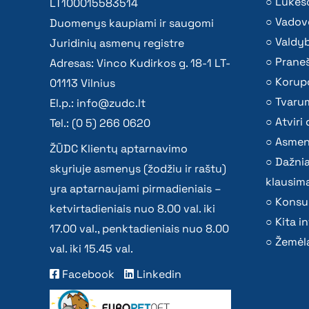
Lūkesč
LT100015583514
Vadov
Duomenys kaupiami ir saugomi
Valdy
Juridinių asmenų registre
Praneš
Adresas: Vinco Kudirkos g. 18-1 LT-
Korupc
01113 Vilnius
Tvaru
El.p.:
info@zudc.lt
Atvir
Tel.: (0 5) 266 0620
Asmen
ŽŪDC Klientų aptarnavimo
Dažni
skyriuje asmenys (žodžiu ir raštu)
klausima
yra aptarnaujami pirmadieniais –
Konsu
ketvirtadieniais nuo 8.00 val. iki
Kita i
17.00 val., penktadieniais nuo 8.00
Žemėla
val. iki 15.45 val.
Facebook
Linkedin