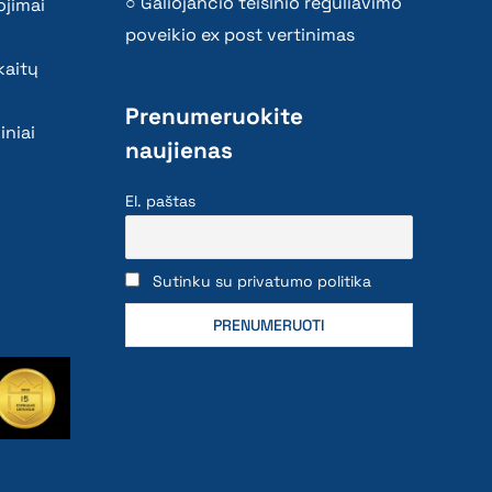
Galiojančio teisinio reguliavimo
ojimai
poveikio ex post vertinimas
kaitų
Prenumeruokite
iniai
naujienas
El. paštas
Sutinku su privatumo politika