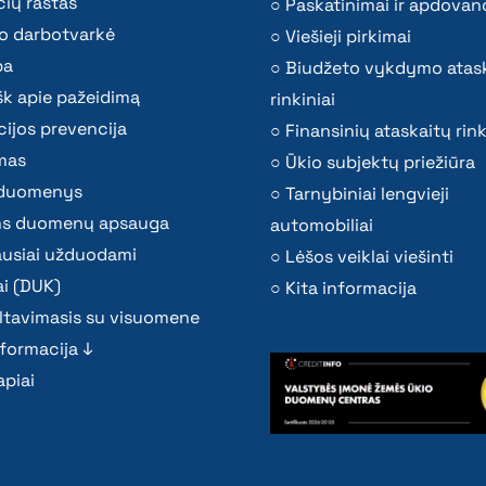
ių raštas
Paskatinimai ir apdovan
o darbotvarkė
Viešieji pirkimai
ba
Biudžeto vykdymo atas
k apie pažeidimą
rinkiniai
ijos prevencija
Finansinių ataskaitų rink
mas
Ūkio subjektų priežiūra
i duomenys
Tarnybiniai lengvieji
s duomenų apsauga
automobiliai
ausiai užduodami
Lėšos veiklai viešinti
i (DUK)
Kita informacija
ltavimasis su visuomene
nformacija ↓
piai