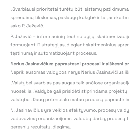
„Svarbiausi prioritetai turėtų būti sistemų patikimuma
sprendimų tikslumas, paslaugų kokybė ir tai, ar skaitm
sako P. Jaževič.
P. Jaževič – informacinių technologijų, skaitmenizacij
formuojant IT strategijas, diegiant skaitmeninius spre
tęstinumą ir automatizuojant procesus.
Nerius Jasinavičius: paprastesni procesai ir aiškesni pr
Nepriklausomas valdybos narys Nerius Jasinavičius išsk
„Valstybei svarbias paslaugas teikiančiose organizacijose
nuosekliai. Valdyba gali prisidėti stiprindama projektų
valstybei. Daug potencialo matau procesų paprastinime,
N. Jasinavičius yra veiklos efektyvumo, procesų valdy
vadovavimą organizacijoms, valdybų darbą, procesų to
geresnių rezultatų, diegimą.