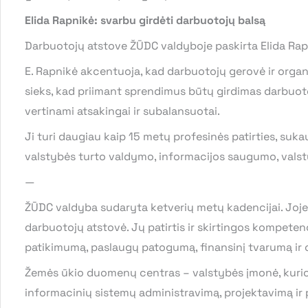
Elida Rapnikė: svarbu girdėti darbuotojų balsą
Darbuotojų atstove ŽŪDC valdyboje paskirta Elida Rap
E. Rapnikė akcentuoja, kad darbuotojų gerovė ir organiz
sieks, kad priimant sprendimus būtų girdimas darbuotoj
vertinami atsakingai ir subalansuotai.
Ji turi daugiau kaip 15 metų profesinės patirties, suka
valstybės turto valdymo, informacijos saugumo, valst
—
ŽŪDC valdyba sudaryta ketverių metų kadencijai. Joje d
darbuotojų atstovė. Jų patirtis ir skirtingos kompete
patikimumą, paslaugų patogumą, finansinį tvarumą ir 
Žemės ūkio duomenų centras – valstybės įmonė, kurioje
informacinių sistemų administravimą, projektavimą ir 