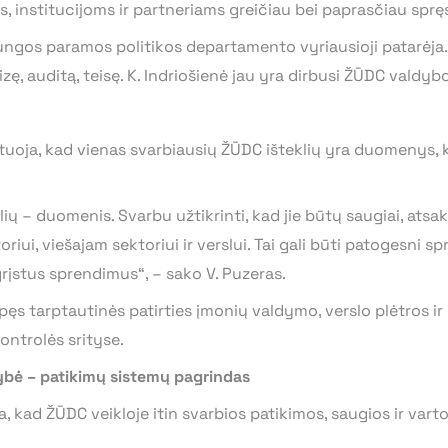
 institucijoms ir partneriams greičiau bei paprasčiau spręs
jungos paramos politikos departamento vyriausioji patarėja.
ę, auditą, teisę. K. Indriošienė jau yra dirbusi ŽŪDC valdybo
oja, kad vienas svarbiausių ŽŪDC išteklių yra duomenys, k
ų – duomenis. Svarbu užtikrinti, kad jie būtų saugiai, atsak
, viešajam sektoriui ir verslui. Tai gali būti patogesni spren
įstus sprendimus“, – sako V. Puzeras.
pęs tarptautinės patirties įmonių valdymo, verslo plėtros i
ontrolės srityse.
ybė – patikimų sistemų pagrindas
 kad ŽŪDC veikloje itin svarbios patikimos, saugios ir var