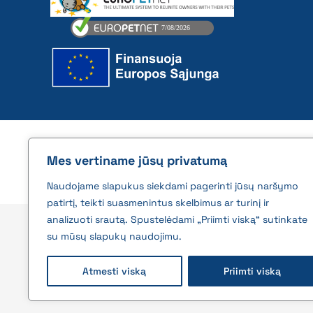
2026 © All rights reserved | VĮ Žemės ūkio duome
Mes vertiname jūsų privatumą
Naudojame slapukus siekdami pagerinti jūsų naršymo
patirtį, teikti suasmenintus skelbimus ar turinį ir
analizuoti srautą. Spustelėdami „Priimti viską“ sutinkate
su mūsų slapukų naudojimu.
Atmesti viską
Priimti viską