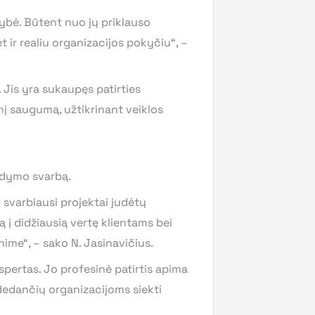
kybė. Būtent nuo jų priklauso
 ir realiu organizacijos pokyčiu“, –
 Jis yra sukaupęs patirties
nį saugumą, užtikrinant veiklos
aldymo svarbą.
ad svarbiausi projektai judėtų
 į didžiausią vertę klientams bei
ime“, – sako N. Jasinavičius.
pertas. Jo profesinė patirtis apima
dedančių organizacijoms siekti