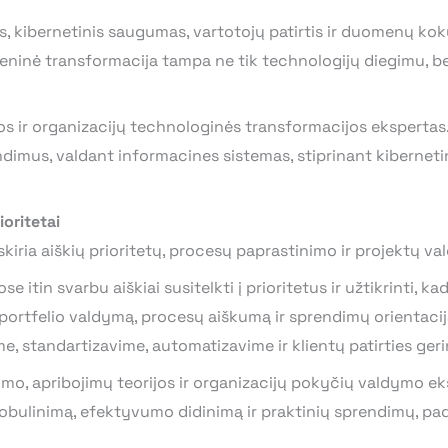
s, kibernetinis saugumas, vartotojų patirtis ir duomenų ko
eninė transformacija tampa ne tik technologijų diegimu, bet
os ir organizacijų technologinės transformacijos ekspertas.
ndimus, valdant informacines sistemas, stiprinant kiberneti
ioritetai
iria aiškių prioritetų, procesų paprastinimo ir projektų v
 itin svarbu aiškiai susitelkti į prioritetus ir užtikrinti, k
 portfelio valdymą, procesų aiškumą ir sprendimų orientaciją
 standartizavime, automatizavime ir klientų patirties gerin
mo, apribojimų teorijos ir organizacijų pokyčių valdymo eks
bulinimą, efektyvumo didinimą ir praktinių sprendimų, pa