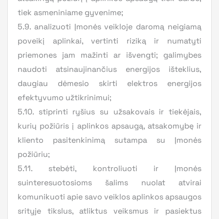
tiek asmeniniame gyvenime;
5.9. analizuoti Įmonės veikloje daromą neigiamą
poveikį aplinkai, vertinti riziką ir numatyti
priemones jam mažinti ar išvengti; galimybes
naudoti atsinaujinančius energijos išteklius,
daugiau dėmesio skirti elektros energijos
efektyvumo užtikrinimui;
5.10. stiprinti ryšius su užsakovais ir tiekėjais,
kurių požiūris į aplinkos apsaugą, atsakomybę ir
kliento pasitenkinimą sutampa su Įmonės
požiūriu;
5.11. stebėti, kontroliuoti ir Įmonės
suinteresuotosioms šalims nuolat atvirai
komunikuoti apie savo veiklos aplinkos apsaugos
srityje tikslus, atliktus veiksmus ir pasiektus