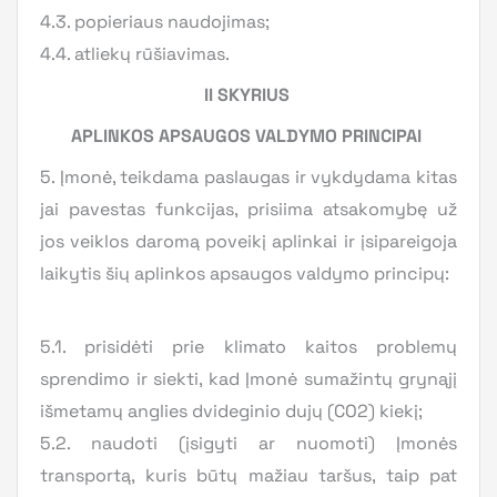
4.3. popieriaus naudojimas;
4.4. atliekų rūšiavimas.
II SKYRIUS
APLINKOS APSAUGOS VALDYMO PRINCIPAI
5. Įmonė, teikdama paslaugas ir vykdydama kitas
jai pavestas funkcijas, prisiima atsakomybę už
jos veiklos daromą poveikį aplinkai ir įsipareigoja
laikytis šių aplinkos apsaugos valdymo principų:
5.1. prisidėti prie klimato kaitos problemų
sprendimo ir siekti, kad Įmonė sumažintų grynąjį
išmetamų anglies dvideginio dujų (CO2) kiekį;
5.2. naudoti (įsigyti ar nuomoti) Įmonės
transportą, kuris būtų mažiau taršus, taip pat