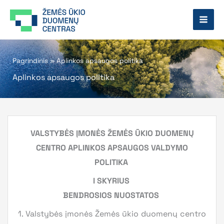
Pereiti
prie
turinio
Pagrindinis
»
Aplinkos apsaugos politika
Aplinkos apsaugos politika
VALSTYBĖS ĮMONĖS ŽEMĖS ŪKIO DUOMENŲ
CENTRO
APLINKOS APSAUGOS VALDYMO
POLITIKA
I SKYRIUS
BENDROSIOS NUOSTATOS
1. Valstybės įmonės Žemės ūkio duomenų centro