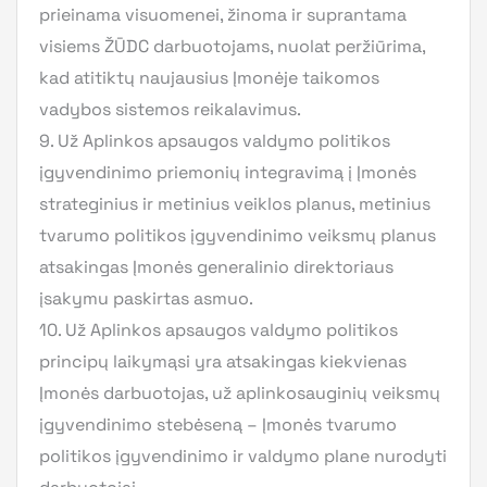
prieinama visuomenei, žinoma ir suprantama
visiems ŽŪDC darbuotojams, nuolat peržiūrima,
kad atitiktų naujausius Įmonėje taikomos
vadybos sistemos reikalavimus.
9. Už Aplinkos apsaugos valdymo politikos
įgyvendinimo priemonių integravimą į Įmonės
strateginius ir metinius veiklos planus, metinius
tvarumo politikos įgyvendinimo veiksmų planus
atsakingas Įmonės generalinio direktoriaus
įsakymu paskirtas asmuo.
10. Už Aplinkos apsaugos valdymo politikos
principų laikymąsi yra atsakingas kiekvienas
Įmonės darbuotojas, už aplinkosauginių veiksmų
įgyvendinimo stebėseną – Įmonės tvarumo
politikos įgyvendinimo ir valdymo plane nurodyti