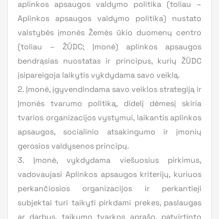
aplinkos apsaugos valdymo politika (toliau –
Aplinkos apsaugos valdymo politika) nustato
valstybės įmonės Žemės ūkio duomenų centro
(toliau – ŽŪDC; Įmonė) aplinkos apsaugos
bendrąsias nuostatas ir principus, kurių ŽŪDC
įsipareigoja laikytis vykdydama savo veiklą.
2. Įmonė, įgyvendindama savo veiklos strategiją ir
Įmonės tvarumo politiką, didelį dėmesį skiria
tvarios organizacijos vystymui, laikantis aplinkos
apsaugos, socialinio atsakingumo ir įmonių
gerosios valdysenos principų.
3. Įmonė, vykdydama viešuosius pirkimus,
vadovaujasi Aplinkos apsaugos kriterijų, kuriuos
perkančiosios organizacijos ir perkantieji
subjektai turi taikyti pirkdami prekes, paslaugas
ar darbus, taikymo tvarkos aprašo, patvirtinto