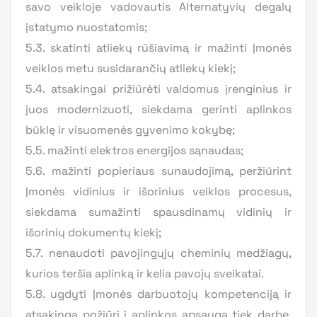
savo veikloje vadovautis Alternatyvių degalų
įstatymo nuostatomis;
5.3. skatinti atliekų rūšiavimą ir mažinti Įmonės
veiklos metu susidarančių atliekų kiekį;
5.4. atsakingai prižiūrėti valdomus įrenginius ir
juos modernizuoti, siekdama gerinti aplinkos
būklę ir visuomenės gyvenimo kokybę;
5.5. mažinti elektros energijos sąnaudas;
5.6. mažinti popieriaus sunaudojimą, peržiūrint
Įmonės vidinius ir išorinius veiklos procesus,
siekdama sumažinti spausdinamų vidinių ir
išorinių dokumentų kiekį;
5.7. nenaudoti pavojingųjų cheminių medžiagų,
kurios teršia aplinką ir kelia pavojų sveikatai.
5.8. ugdyti Įmonės darbuotojų kompetenciją ir
atsakingą požiūrį į aplinkos apsaugą tiek darbe,