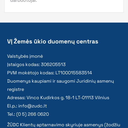
darbuotojai.
VĮ Žemės ūkio duomenų centras
Valstybės įmonė
Įstaigos kodas: 306205513
PVM mokėtojo kodas: LT100015583514
Duomenys kaupiami ir saugomi Juridinių asmenų
registre
Adresas: Vinco Kudirkos g. 18-1 LT-01113 Vilnius
El.p.:
info@zudc.lt
Tel.: (0 5) 266 0620
ŽŪDC Klientų aptarnavimo skyriuje asmenys (žodžiu