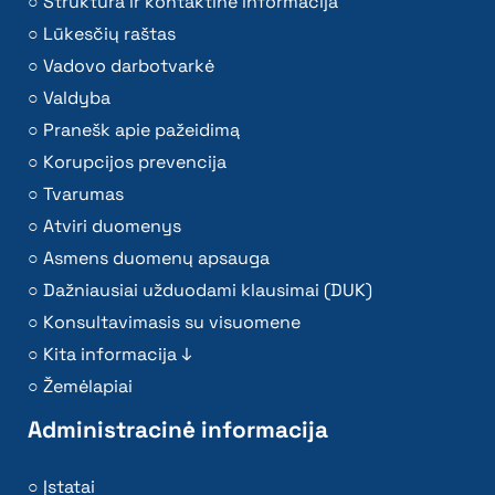
Struktūra ir kontaktinė informacija
Lūkesčių raštas
Vadovo darbotvarkė
Valdyba
Pranešk apie pažeidimą
Korupcijos prevencija
Tvarumas
Atviri duomenys
Asmens duomenų apsauga
Dažniausiai užduodami klausimai (DUK)
Konsultavimasis su visuomene
Kita informacija ↓
Žemėlapiai
Administracinė informacija
Įstatai