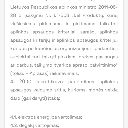
Lietuvos Respublikos aplinkos ministro 2011-06-
28 d. įsakymu Nr. D1-508 „Dėl Produktų, kurių
viešiesiems pirkimams ir pirkimams taikytini
aplinkos apsaugos kriterijai, sąrašo, aplinkos
apsaugos kriterijų ir aplinkos apsaugos kriterijų,
kuriuos perkančiosios organizacijos ir perkantieji
subjektai turi taikyti pirkdami prekes, paslaugas
ar darbus, taikymo tvarkos aprašo patvirtinimo“
(toliau – Aprašas) reikalavimais.
4. ŽŪDC identifikavo pagrindines aplinkos
apsaugos valdymo sritis, kurioms Įmonės veikla
daro (gali daryti) įtaką:
4.1. elektros energijos vartojimas;
4.2. degalų vartojimas;