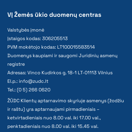
VĮ Žemės ūkio duomenų centras
Valstybės įmonė
Įstaigos kodas: 306205513
PVM mokėtojo kodas: LT100015583514
Duomenys kaupiami ir saugomi Juridinių asmenų
registre
Adresas: Vinco Kudirkos g. 18-1 LT-01113 Vilnius
El.p.:
info@zudc.lt
Tel.: (0 5) 266 0620
ŽŪDC Klientų aptarnavimo skyriuje asmenys (žodžiu
ir raštu) yra aptarnaujami pirmadieniais –
ketvirtadieniais nuo 8.00 val. iki 17.00 val.,
penktadieniais nuo 8.00 val. iki 15.45 val.