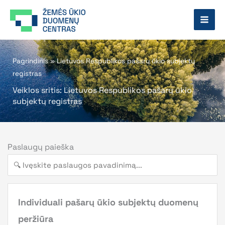
Pereiti
prie
turinio
Pagrindinis
»
Lietuvos Respublikos pašarų ūkio subjektų
registras
Veiklos sritis: Lietuvos Respublikos pašarų ūkio
subjektų registras
Paslaugų paieška
Individuali pašarų ūkio subjektų duomenų
peržiūra