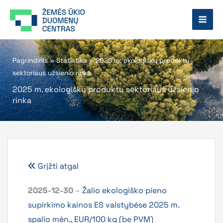
Pereiti
prie
turinio
Pagrindinis
»
Statistika
»
2025 m. ekologiškų produktų
sektoriaus užsienio rinka
2025 m. ekologiškų produktų sektoriaus užsienio
rinka
Grįžti atgal
2025-12-30
–
Žalio ekologiško pieno
supirkimo kainos ES valstybėse 2025 m.
spalio mėn., EUR/100 kg (be PVM)