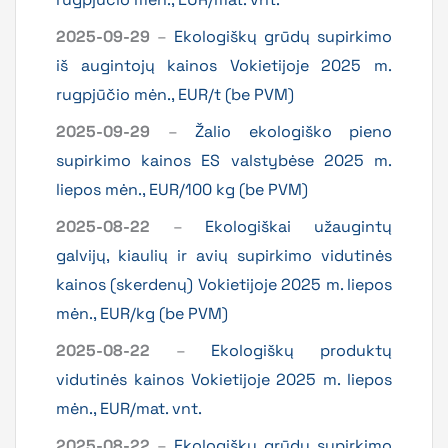
2025-09-29
–
Ekologiškų grūdų supirkimo
iš augintojų kainos Vokietijoje 2025 m.
rugpjūčio mėn., EUR/t (be PVM)
2025-09-29
–
Žalio ekologiško pieno
supirkimo kainos ES valstybėse 2025 m.
liepos mėn., EUR/100 kg (be PVM)
2025-08-22
–
Ekologiškai užaugintų
galvijų, kiaulių ir avių supirkimo vidutinės
kainos (skerdenų) Vokietijoje 2025 m. liepos
mėn., EUR/kg (be PVM)
2025-08-22
–
Ekologiškų produktų
vidutinės kainos Vokietijoje 2025 m. liepos
mėn., EUR/mat. vnt.
2025-08-22
–
Ekologiškų grūdų supirkimo