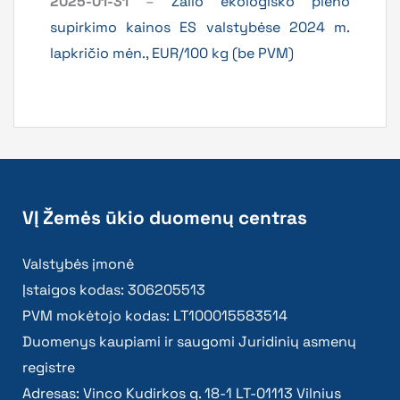
2025-01-31
–
Žalio ekologiško pieno
supirkimo kainos ES valstybėse 2024 m.
lapkričio mėn., EUR/100 kg (be PVM)
VĮ Žemės ūkio duomenų centras
Valstybės įmonė
Įstaigos kodas: 306205513
PVM mokėtojo kodas: LT100015583514
Duomenys kaupiami ir saugomi Juridinių asmenų
registre
Adresas: Vinco Kudirkos g. 18-1 LT-01113 Vilnius