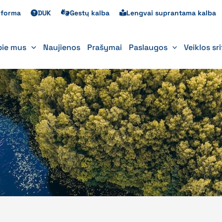
s forma
DUK
Gestų kalba
Lengvai suprantama kalba
pie mus
Naujienos
Prašymai
Paslaugos
Veiklos sr