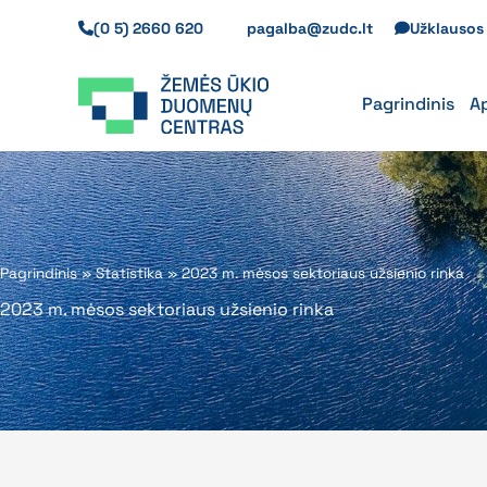
Pereiti
(0 5) 2660 620
pagalba@zudc.lt
Užklauso
prie
turinio
Pagrindinis
A
Pagrindinis
»
Statistika
»
2023 m. mėsos sektoriaus užsienio rinka
2023 m. mėsos sektoriaus užsienio rinka