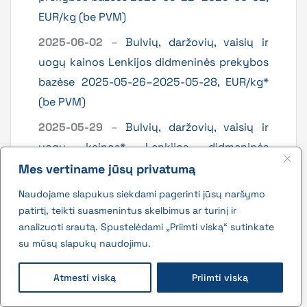
EUR/kg (be PVM)
2025-06-02
–
Bulvių, daržovių, vaisių ir
uogų kainos Lenkijos didmeninės prekybos
bazėse 2025-05-26–2025-05-28, EUR/kg*
(be PVM)
2025-05-29
–
Bulvių, daržovių, vaisių ir
uogų kainos* Lenkijos didmeninės
prekybos bazėse 2025-05-19–2025-05-29,
Mes vertiname jūsų privatumą
EUR/kg (be PVM)
Naudojame slapukus siekdami pagerinti jūsų naršymo
patirtį, teikti suasmenintus skelbimus ar turinį ir
2025-05-26
–
Bulvių, daržovių, vaisių ir
analizuoti srautą. Spustelėdami „Priimti viską“ sutinkate
uogų kainos* Lenkijos didmeninės
su mūsų slapukų naudojimu.
prekybos bazėse 2025-05-15–2025-05-26,
EUR/kg (be PVM)
Atmesti viską
Priimti viską
2025-05-26
–
Bulvių, daržovių, vaisių ir