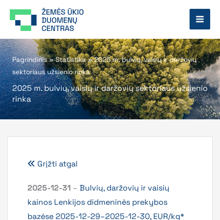
Pereiti
prie
turinio
Pagrindinis
»
Statistika
»
2025 m. bulvių, vaisių ir daržovių
sektoriaus užsienio rinka
2025 m. bulvių, vaisių ir daržovių sektoriaus užsienio
rinka
Grįžti atgal
2025-12-31
–
Bulvių, daržovių ir vaisių
kainos Lenkijos didmeninės prekybos
bazėse 2025-12-29–2025-12-30, EUR/kg*