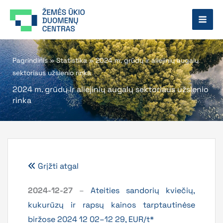
Pereiti
prie
turinio
Pagrindinis
»
Statistika
»
2024 m. grūdų ir aliejinių augalų
sektoriaus užsienio rinka
2024 m. grūdų ir aliejinių augalų sektoriaus užsienio
rinka
Grįžti atgal
2024-12-27
–
Ateities sandorių kviečių,
kukurūzų ir rapsų kainos tarptautinėse
biržose 2024 12 02–12 29, EUR/t*