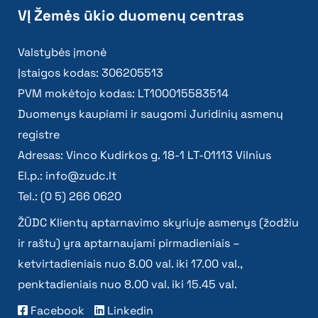
VĮ Žemės ūkio duomenų centras
Valstybės įmonė
Įstaigos kodas: 306205513
PVM mokėtojo kodas: LT100015583514
Duomenys kaupiami ir saugomi Juridinių asmenų
registre
Adresas: Vinco Kudirkos g. 18-1 LT-01113 Vilnius
El.p.:
info@zudc.lt
Tel.: (0 5) 266 0620
ŽŪDC Klientų aptarnavimo skyriuje asmenys (žodžiu
ir raštu) yra aptarnaujami pirmadieniais –
ketvirtadieniais nuo 8.00 val. iki 17.00 val.,
penktadieniais nuo 8.00 val. iki 15.45 val.
Facebook
Linkedin