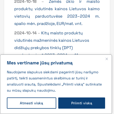
2024-10-18
–
Žemės ūkio ir maisto
produktų vidutinės kainos Lietuvos kaimo
vietovių parduotuvėse 2023–2024 m.
spalio mėn. pradžioje, EUR/mat. vnt.
2024-10-14
–
Kitų maisto produktų
vidutinės mažmeninės kainos Lietuvos
didžiųjų prekybos tinklų (DPT)
parduotuvėse* 2023–2024 m. 41 sav.
(2023-10-13–2024-10-11)
Mes vertiname jūsų privatumą
2024-10-14
–
Pieno produktų vidutinės
Naudojame slapukus siekdami pagerinti jūsų naršymo
patirtį, teikti suasmenintus skelbimus ar turinį ir
mažmeninės kainos Lietuvos didžiųjų
analizuoti srautą. Spustelėdami „Priimti viską“ sutinkate
prekybos tinklų (DPT) parduotuvėse*
su mūsų slapukų naudojimu.
2023–2024 m. 41 sav. (2023-10-13–2024-
10-11)
Atmesti viską
Priimti viską
2024-10-14
–
Grūdų produktų vidutinės