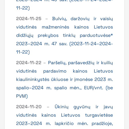
11-22)
2024-11-25
–
Bulvių, daržovių ir vaisių
vidutinės mažmeninės kainos Lietuvos
didžiųjų prekybos tinklų parduotuvėse*
2023–2024 m. 47 sav. (2023-11-24–2024-
11-22)
2024-11-22
–
Paršelių, paršavedžių ir kuilių
vidutinės pardavimo kainos Lietuvos
kiaulininkystės ūkiuose ir įmonėse 2023 m.
spalio–2024 m. spalio mėn., EUR/vnt. (be
PVM)
2024-11-20
–
Ūkinių gyvūnų ir javų
vidutinės kainos Lietuvos turgavietėse
2023–2024 m. lapkričio mėn. pradžioje,