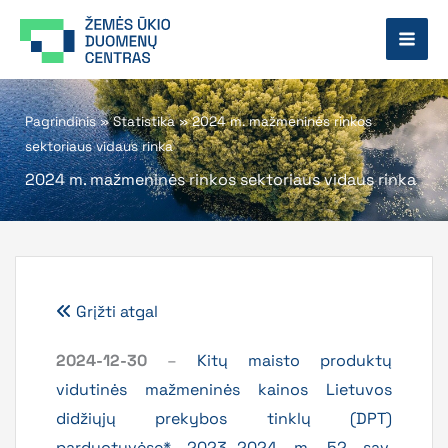
Pereiti
prie
turinio
Pagrindinis
»
Statistika
»
2024 m. mažmeninės rinkos
sektoriaus vidaus rinka
2024 m. mažmeninės rinkos sektoriaus vidaus rinka
Grįžti atgal
2024-12-30
–
Kitų maisto produktų
vidutinės mažmeninės kainos Lietuvos
didžiųjų prekybos tinklų (DPT)
parduotuvėse* 2023–2024 m. 52 sav.