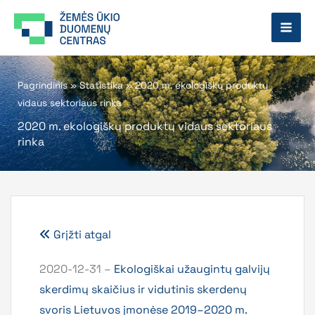
Pereiti
prie
turinio
Pagrindinis
»
Statistika
»
2020 m. ekologiškų produktų
vidaus sektoriaus rinka
2020 m. ekologiškų produktų vidaus sektoriaus
rinka
Grįžti atgal
2020-12-31 –
Ekologiškai užaugintų galvijų
skerdimų skaičius ir vidutinis skerdenų
svoris Lietuvos įmonėse 2019–2020 m.