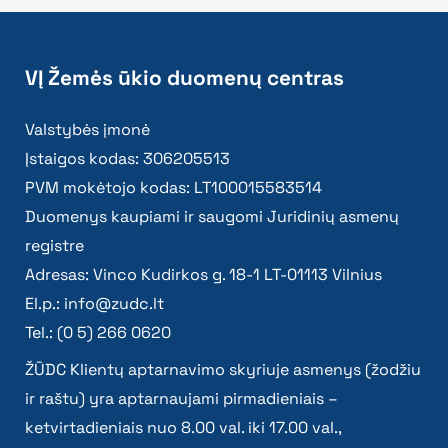
VĮ Žemės ūkio duomenų centras
Valstybės įmonė
Įstaigos kodas: 306205513
PVM mokėtojo kodas: LT100015583514
Duomenys kaupiami ir saugomi Juridinių asmenų
registre
Adresas: Vinco Kudirkos g. 18-1 LT-01113 Vilnius
El.p.:
info@zudc.lt
Tel.: (0 5) 266 0620
ŽŪDC Klientų aptarnavimo skyriuje asmenys (žodžiu
ir raštu) yra aptarnaujami pirmadieniais –
ketvirtadieniais nuo 8.00 val. iki 17.00 val.,