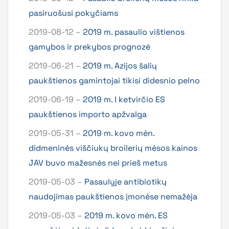
pasiruošusi pokyčiams
2019-08-12 –
2019 m. pasaulio vištienos
gamybos ir prekybos prognozė
2019-06-21 –
2019 m. Azijos šalių
paukštienos gamintojai tikisi didesnio pelno
2019-06-19 –
2019 m. I ketvirčio ES
paukštienos importo apžvalga
2019-05-31 –
2019 m. kovo mėn.
didmeninės viščiukų broilerių mėsos kainos
JAV buvo mažesnės nei prieš metus
2019-05-03 –
Pasaulyje antibiotikų
naudojimas paukštienos įmonėse nemažėja
2019-05-03 –
2019 m. kovo mėn. ES