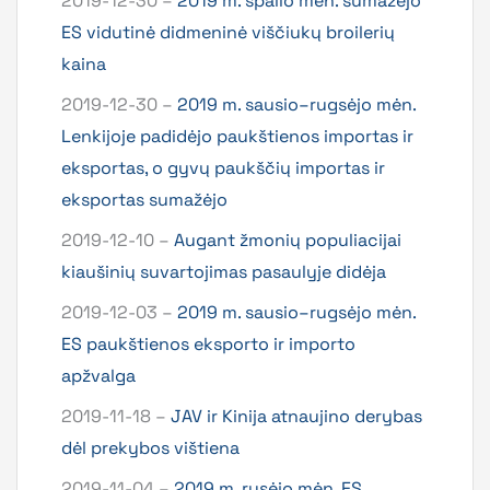
2019-12-30 –
2019 m. spalio mėn. sumažėjo
ES vidutinė didmeninė viščiukų broilerių
kaina
2019-12-30 –
2019 m. sausio–rugsėjo mėn.
Lenkijoje padidėjo paukštienos importas ir
eksportas, o gyvų paukščių importas ir
eksportas sumažėjo
2019-12-10 –
Augant žmonių populiacijai
kiaušinių suvartojimas pasaulyje didėja
2019-12-03 –
2019 m. sausio–rugsėjo mėn.
ES paukštienos eksporto ir importo
apžvalga
2019-11-18 –
JAV ir Kinija atnaujino derybas
dėl prekybos vištiena
2019-11-04 –
2019 m. rusėjo mėn. ES