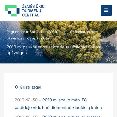
Pereiti
prie
turinio
Pagrindinis
»
Statistika
»
2019 m. paukštienos sektoriaus
užsienio rinkos apžvalgos
2019 m. paukštienos sektoriaus užsienio rinkos
apžvalgos
Grįžti atgal
2019-12-30 –
2019 m. spalio mėn. ES
padidėjo vidutinė didmeninė kiaušinių kaina