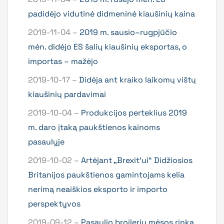
padidėjo vidutinė didmeninė kiaušinių kaina
2019-11-04 –
2019 m. sausio–rugpjūčio
mėn. didėjo ES šalių kiaušinių eksportas, o
importas – mažėjo
2019-10-17 –
Didėja ant kraiko laikomų vištų
kiaušinių pardavimai
2019-10-04 –
Produkcijos perteklius 2019
m. daro įtaką paukštienos kainoms
pasaulyje
2019-10-02 –
Artėjant „Brexit‘ui“ Didžiosios
Britanijos paukštienos gamintojams kelia
nerimą neaiškios eksporto ir importo
perspektyvos
2019-09-12 –
Pasaulio broilerių mėsos rinka