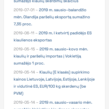
sumažėjo kiaulių skerdimų skaičius
2019-07-01 –
2019 m. sausio–balandžio
mėn. Olandija paršelių eksportą sumažino
7,35 proc.
2019-06-11 –
2019 m. I ketvirtį padidėjo ES
kiaulienos eksportas
2019-05-15 –
2019 m. sausio–kovo mėn.
kiaulių ir paršelių importas į Vokietiją
sumažėjo 1 proc.
2019-05-14 –
Kiaulių (E klasės) supirkimo
kainos Lietuvoje, Latvijoje, Estijoje, Lenkijoje
ir vidutinė ES, EUR/100 kg skerdenų (be
PVM)
2019-05-14 –
2019 m. sausio–vasario mėn.