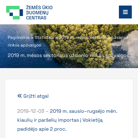
Pereiti
prie
turinio
Pagrindinis
»
Statistika
»
2019 m. mėsos sektoriaus užsienio
rinkos apžvalgos
2019 m. mėsos sektoriaus užsienio rinkos apžvalgos
Grįžti atgal
2019-12-03 –
2019 m. sausio–rugsėjo mėn.
kiaulių ir paršelių importas į Vokietiją
padidėjo apie 2 proc.