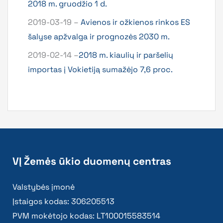
2018 m. gruodžio 1 d.
2019-03-19 –
Avienos ir ožkienos rinkos ES
šalyse apžvalga ir prognozės 2030 m.
2019-02-14 –
2018 m. kiaulių ir paršelių
importas į Vokietiją sumažėjo 7,6 proc.
VĮ Žemės ūkio duomenų centras
Valstybės įmonė
Įstaigos kodas: 306205513
PVM mokėtojo kodas: LT100015583514