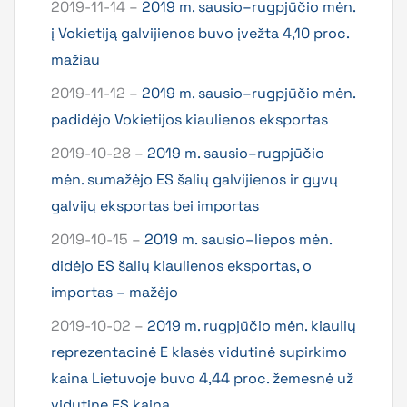
2019-11-14 –
2019 m. sausio–rugpjūčio mėn.
į Vokietiją galvijienos buvo įvežta 4,10 proc.
mažiau
2019-11-12 –
2019 m. sausio–rugpjūčio mėn.
padidėjo Vokietijos kiaulienos eksportas
2019-10-28 –
2019 m. sausio–rugpjūčio
mėn. sumažėjo ES šalių galvijienos ir gyvų
galvijų eksportas bei importas
2019-10-15 –
2019 m. sausio–liepos mėn.
didėjo ES šalių kiaulienos eksportas, o
importas – mažėjo
2019-10-02 –
2019 m. rugpjūčio mėn. kiaulių
reprezentacinė E klasės vidutinė supirkimo
kaina Lietuvoje buvo 4,44 proc. žemesnė už
vidutinę ES kainą