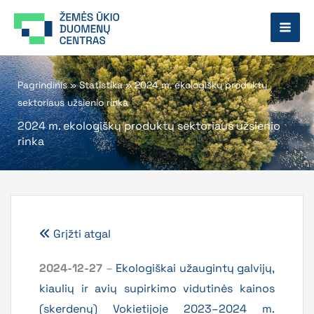
Pereiti
prie
turinio
Pagrindinis
»
Statistika
»
2024 m. ekologiškų produktų
sektoriaus užsienio rinka
2024 m. ekologiškų produktų sektoriaus užsienio
rinka
Grįžti atgal
2024-12-27
–
Ekologiškai užaugintų galvijų,
kiaulių ir avių supirkimo vidutinės kainos
(skerdenų) Vokietijoje 2023–2024 m.