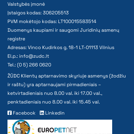
Valstybės įmonė
Įstaigos kodas: 306205513
PVM mokėtojo kodas: LT100015583514
Duomenys kaupiami ir saugomi Juridinių asmenų
registre
Adresas: Vinco Kudirkos g. 18-1 LT-01113 Vilnius
El.p.:
info@zudc.lt
Tel.: (0 5) 266 0620
ŽŪDC Klientų aptarnavimo skyriuje asmenys (žodžiu
ir raštu) yra aptarnaujami pirmadieniais –
ketvirtadieniais nuo 8.00 val. iki 17.00 val.,
penktadieniais nuo 8.00 val. iki 15.45 val.
Facebook
Linkedin