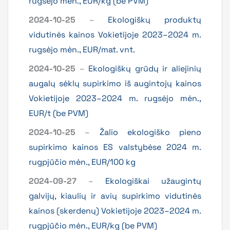
rugsėjo mėn., EUR/kg (be PVM)
2024-10-25
–
Ekologiškų produktų
vidutinės kainos Vokietijoje 2023–2024 m.
rugsėjo mėn., EUR/mat. vnt.
2024-10-25
–
Ekologiškų grūdų ir aliejinių
augalų sėklų supirkimo iš augintojų kainos
Vokietijoje 2023–2024 m. rugsėjo mėn.,
EUR/t (be PVM)
2024-10-25
–
Žalio ekologiško pieno
supirkimo kainos ES valstybėse 2024 m.
rugpjūčio mėn., EUR/100 kg
2024-09-27
–
Ekologiškai užaugintų
galvijų, kiaulių ir avių supirkimo vidutinės
kainos (skerdenų) Vokietijoje 2023–2024 m.
rugpjūčio mėn., EUR/kg (be PVM)