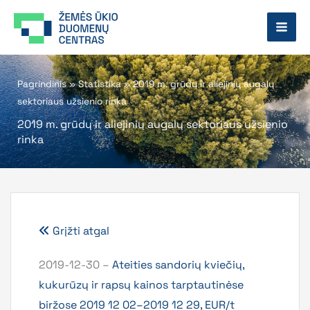
Pereiti
prie
turinio
Pagrindinis
»
Statistika
»
2019 m. grūdų ir aliejinių augalų
sektoriaus užsienio rinka
2019 m. grūdų ir aliejinių augalų sektoriaus užsienio
rinka
Grįžti atgal
2019-12-30 –
Ateities sandorių kviečių,
kukurūzų ir rapsų kainos tarptautinėse
biržose 2019 12 02–2019 12 29, EUR/t