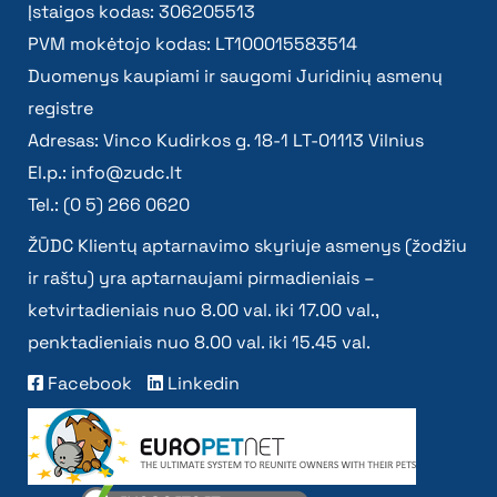
Įstaigos kodas: 306205513
PVM mokėtojo kodas: LT100015583514
Duomenys kaupiami ir saugomi Juridinių asmenų
registre
Adresas: Vinco Kudirkos g. 18-1 LT-01113 Vilnius
El.p.:
info@zudc.lt
Tel.: (0 5) 266 0620
ŽŪDC Klientų aptarnavimo skyriuje asmenys (žodžiu
ir raštu) yra aptarnaujami pirmadieniais –
ketvirtadieniais nuo 8.00 val. iki 17.00 val.,
penktadieniais nuo 8.00 val. iki 15.45 val.
Facebook
Linkedin