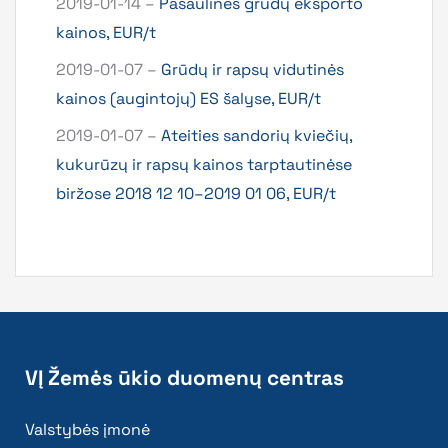
2019-01-14 –
Pasaulinės grūdų eksporto
kainos, EUR/t
2019-01-07 –
Grūdų ir rapsų vidutinės
kainos (augintojų) ES šalyse, EUR/t
2019-01-07 –
Ateities sandorių kviečių,
kukurūzų ir rapsų kainos tarptautinėse
biržose 2018 12 10–2019 01 06, EUR/t
VĮ Žemės ūkio duomenų centras
Valstybės įmonė