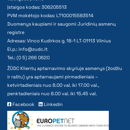
Įstaigos kodas: 306205513
PVM mokėtojo kodas: LT100015583514
Duomenys kaupiami ir saugomi Juridinių asmenų
registre
Adresas: Vinco Kudirkos g. 18-1 LT-01113 Vilnius
El.p.:
info@zudc.lt
Tel.: (0 5) 266 0620
ŽŪDC Klientų aptarnavimo skyriuje asmenys (žodžiu
ir raštu) yra aptarnaujami pirmadieniais –
ketvirtadieniais nuo 8.00 val. iki 17.00 val.,
penktadieniais nuo 8.00 val. iki 15.45 val.
Facebook
Linkedin