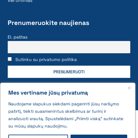
vertinimas
Prenumeruokite naujienas
El. paštas
Sutinku su privatumo politika
Mes vertiname jūsų privatumą
Naudojame slapukus siekdami pagerinti jūsų naršymo
patirtį, teikti suasmenintus skelbimus ar turinį ir
2026 © All rights reserved | VĮ Žemės ūkio duomenų
analizuoti srautą. Spustelėdami „Priimti viską“ sutinkate
centras
su mūsų slapukų naudojimu.
Privatumo politika ir slapukų naudojimo taisyklės