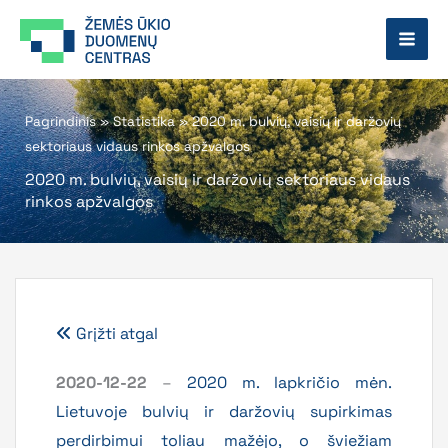
Pereiti
prie
turinio
Pagrindinis
»
Statistika
»
2020 m. bulvių, vaisių ir daržovių
sektoriaus vidaus rinkos apžvalgos
2020 m. bulvių, vaisių ir daržovių sektoriaus vidaus
rinkos apžvalgos
Grįžti atgal
2020-12-22
–
2020 m. lapkričio mėn.
Lietuvoje bulvių ir daržovių supirkimas
perdirbimui toliau mažėjo, o šviežiam