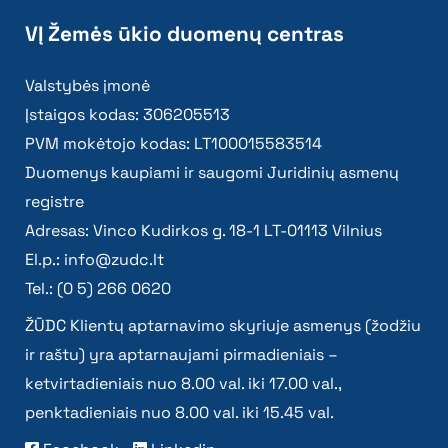
VĮ Žemės ūkio duomenų centras
Valstybės įmonė
Įstaigos kodas: 306205513
PVM mokėtojo kodas: LT100015583514
Duomenys kaupiami ir saugomi Juridinių asmenų
registre
Adresas: Vinco Kudirkos g. 18-1 LT-01113 Vilnius
El.p.:
info@zudc.lt
Tel.: (0 5) 266 0620
ŽŪDC Klientų aptarnavimo skyriuje asmenys (žodžiu
ir raštu) yra aptarnaujami pirmadieniais –
ketvirtadieniais nuo 8.00 val. iki 17.00 val.,
penktadieniais nuo 8.00 val. iki 15.45 val.