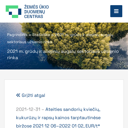
Pereiti
prie
turinio
Pagrindinis
»
Statistika
»
2021 m. grūdų ir aliejinių augalų
sektoriaus užsienio rinka
2021 m. grūdų ir aliejinių augalų sektoriaus užsienio
rinka
Grįžti atgal
2021-12-31 –
Ateities sandorių kviečių,
kukurūzų ir rapsų kainos tarptautinėse
biržose 2021 12 06–2022 01 02, EUR/t*