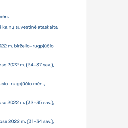
 mėn.
i kainų suvestinė ataskaita
022 m. birželio–rugpjūčio
ose 2022 m. (34–37 sav.),
ausio–rugpjūčio mėn.,
ose 2022 m. (32–35 sav.),
ose 2022 m. (31–34 sav.),