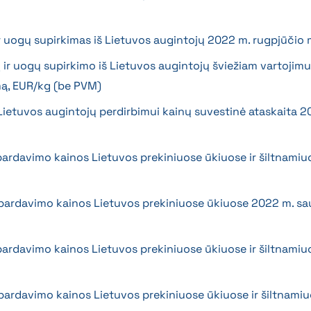
 ir uogų supirkimas iš Lietuvos augintojų 2022 m. rugpjūčio
ų ir uogų supirkimo iš Lietuvos augintojų šviežiam vartojimu
mą, EUR/kg (be PVM)
 Lietuvos augintojų perdirbimui kainų suvestinė ataskaita 2
 pardavimo kainos Lietuvos prekiniuose ūkiuose ir šiltnamiu
s pardavimo kainos Lietuvos prekiniuose ūkiuose 2022 m. s
 pardavimo kainos Lietuvos prekiniuose ūkiuose ir šiltnamiu
s pardavimo kainos Lietuvos prekiniuose ūkiuose ir šiltnamiu