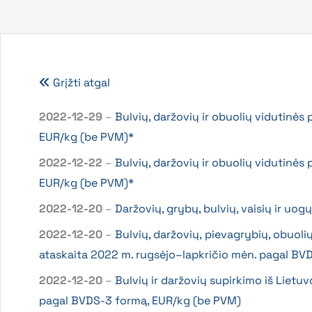
Grįžti atgal
2022-12-29
–
Bulvių, daržovių ir obuolių vidutinės
EUR/kg (be PVM)*
2022-12-22
–
Bulvių, daržovių ir obuolių vidutinės
EUR/kg (be PVM)*
2022-12-20
–
Daržovių, grybų, bulvių, vaisių ir uo
2022-12-20
–
Bulvių, daržovių, pievagrybių, obuoli
ataskaita 2022 m. rugsėjo–lapkričio mėn. pagal BV
2022-12-20
–
Bulvių ir daržovių supirkimo iš Lietu
pagal BVDS-3 formą, EUR/kg (be PVM)