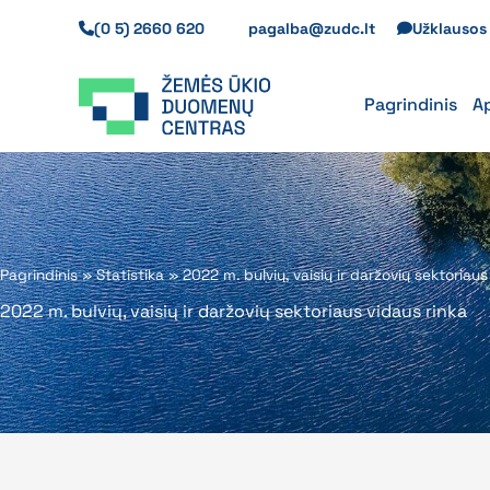
Pereiti
(0 5) 2660 620
pagalba@zudc.lt
Užklauso
prie
turinio
Pagrindinis
A
Pagrindinis
»
Statistika
»
2022 m. bulvių, vaisių ir daržovių sektoriaus
2022 m. bulvių, vaisių ir daržovių sektoriaus vidaus rinka