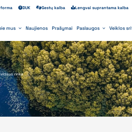
s forma
DUK
Gestų kalba
Lengvai suprantama kalba
pie mus
Naujienos
Prašymai
Paslaugos
Veiklos sr
 vidaus rinka