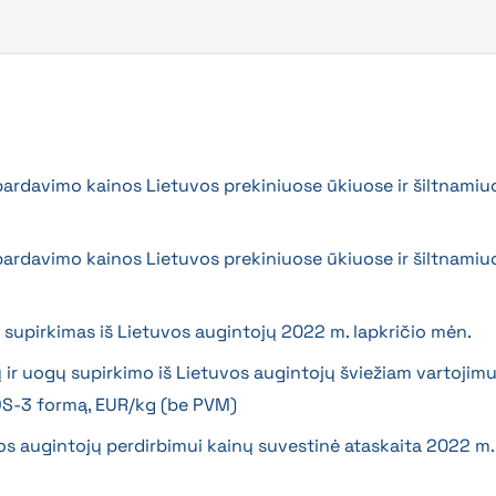
 pardavimo kainos Lietuvos prekiniuose ūkiuose ir šiltnamiu
 pardavimo kainos Lietuvos prekiniuose ūkiuose ir šiltnamiu
gų supirkimas iš Lietuvos augintojų 2022 m. lapkričio mėn.
ų ir uogų supirkimo iš Lietuvos augintojų šviežiam vartojim
DS-3 formą, EUR/kg (be PVM)
vos augintojų perdirbimui kainų suvestinė ataskaita 2022 m.