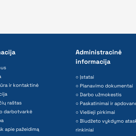
acija
Administracinė
informacija
mus
a
Įstatai
ūra ir kontaktinė
Planavimo dokumentai
ija
Darbo užmokestis
ių raštas
Paskatinimai ir apdovan
o darbotvarkė
Viešieji pirkimai
ba
Biudžeto vykdymo atas
k apie pažeidimą
rinkiniai