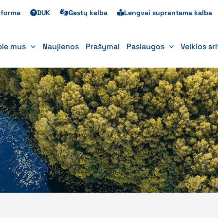
s forma
DUK
Gestų kalba
Lengvai suprantama kalba
pie mus
Naujienos
Prašymai
Paslaugos
Veiklos sr