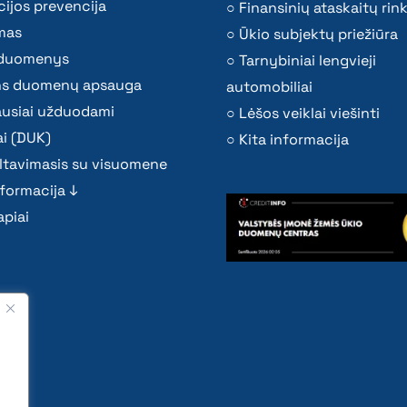
ijos prevencija
Finansinių ataskaitų rink
mas
Ūkio subjektų priežiūra
i duomenys
Tarnybiniai lengvieji
s duomenų apsauga
automobiliai
ausiai užduodami
Lėšos veiklai viešinti
i (DUK)
Kita informacija
ltavimasis su visuomene
nformacija ↓
piai