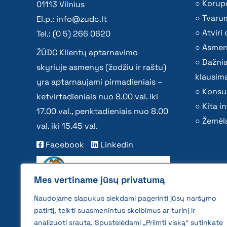
Korupc
01113 Vilnius
Tvaru
El.p.:
info@zudc.lt
Atvir
Tel.: (0 5) 266 0620
Asmen
ŽŪDC Klientų aptarnavimo
Dažni
skyriuje asmenys (žodžiu ir raštu)
klausima
yra aptarnaujami pirmadieniais –
Konsu
ketvirtadieniais nuo 8.00 val. iki
Kita i
17.00 val., penktadieniais nuo 8.00
Žemėla
val. iki 15.45 val.
Facebook
Linkedin
Mes vertiname jūsų privatumą
Naudojame slapukus siekdami pagerinti jūsų naršymo
patirtį, teikti suasmenintus skelbimus ar turinį ir
analizuoti srautą. Spustelėdami „Priimti viską“ sutinkate