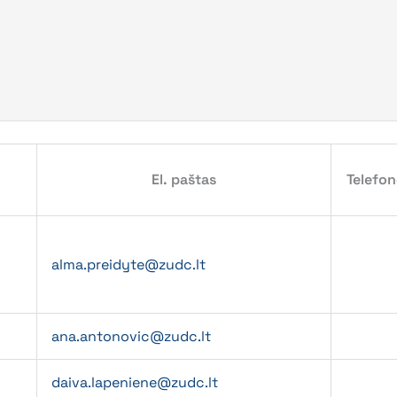
El. paštas
Telefo
alma.preidyte@zudc.lt
ana.antonovic@zudc.lt
daiva.lapeniene@zudc.lt