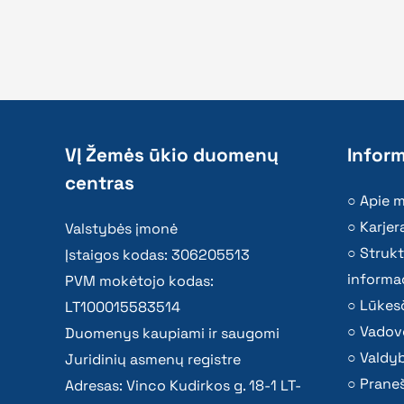
VĮ Žemės ūkio duomenų
Inform
centras
Apie 
Karjer
Valstybės įmonė
Strukt
Įstaigos kodas: 306205513
informac
PVM mokėtojo kodas:
Lūkesč
LT100015583514
Vadov
Duomenys kaupiami ir saugomi
Valdy
Juridinių asmenų registre
Praneš
Adresas: Vinco Kudirkos g. 18-1 LT-