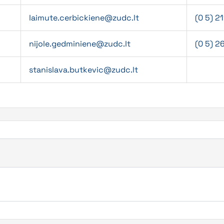
laimute.cerbickiene@zudc.lt
(0 5) 2
nijole.gedminiene@zudc.lt
(0 5) 2
stanislava.butkevic@zudc.lt