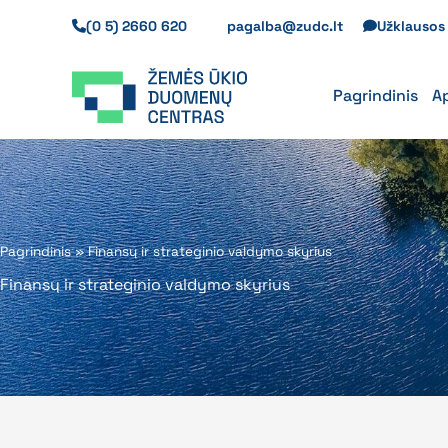
Pereiti
(0 5) 2660 620
pagalba@zudc.lt
Užklauso
prie
turinio
Pagrindinis
A
Pagrindinis
»
Finansų ir strateginio valdymo skyrius
Finansų ir strateginio valdymo skyrius