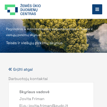
Pereiti
prie
turinio
Pagrindinis
»
Administravimo departamentas
»
Teisės ir
viešųjų pirkimų skyrius
Teisės ir viešųjų pirkimų skyrius
Grįžti atgal
Darbuotojų kontaktai
Skyriaus vadovė
Jovita Friman
El.p.: jovita.friman@zudc.lt