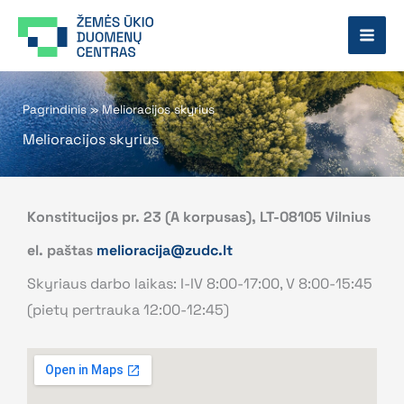
Pereiti
prie
turinio
Pagrindinis
»
Melioracijos skyrius
Melioracijos skyrius
Konstitucijos pr. 23 (A korpusas), LT-08105 Vilnius
el. paštas
melioracija@zudc.lt
Skyriaus darbo laikas: I-IV 8:00-17:00, V 8:00-15:45
(pietų pertrauka 12:00-12:45)