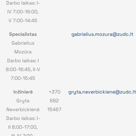
Darbo laikas: I-
IV 7:00-16:00,
V 7:00-14:45
Specialistas
gabrielius.mozura@zudc.lt
Gabrielius
Mozūra
Darbo laikas: I
8:00-16:45, II-V
7:00-15:45
Inžinierė
+370
gryta.neverbickiene@zudc.lt
Gryta
682
Neverbickienė
15467
Darbo laikas: I-
II 8:00-17:00,
III-IV 7:00-