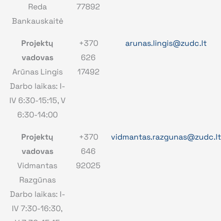
Reda
77892
Bankauskaitė
Projektų
+370
arunas.lingis@zudc.lt
vadovas
626
Arūnas Lingis
17492
Darbo laikas: I-
IV 6:30-15:15, V
6:30-14:00
Projektų
+370
vidmantas.razgunas@zudc.lt
vadovas
646
Vidmantas
92025
Razgūnas
Darbo laikas: I-
IV 7:30-16:30,