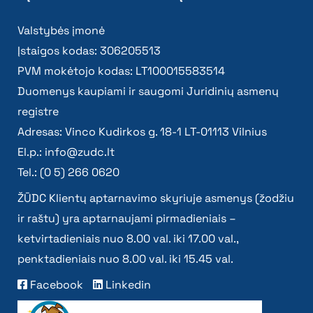
Valstybės įmonė
Įstaigos kodas: 306205513
PVM mokėtojo kodas: LT100015583514
Duomenys kaupiami ir saugomi Juridinių asmenų
registre
Adresas: Vinco Kudirkos g. 18-1 LT-01113 Vilnius
El.p.:
info@zudc.lt
Tel.: (0 5) 266 0620
ŽŪDC Klientų aptarnavimo skyriuje asmenys (žodžiu
ir raštu) yra aptarnaujami pirmadieniais –
ketvirtadieniais nuo 8.00 val. iki 17.00 val.,
penktadieniais nuo 8.00 val. iki 15.45 val.
Facebook
Linkedin