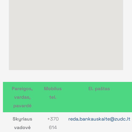
Pareigos,
Mobilus
El. paštas
vardas,
tel.
pavardė
Skyriaus
+370
reda.bankauskaite@zudc.lt
vadovė
614