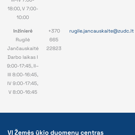
18:00, V 7:00-
10:00
Inžinierė
+370
rugile.jancauskaite@zudc.lt
Rugilė
665
Jančauskaitė
22823
Darbo laikas I
9:00-17:45, II–
III 8:00-16:45,
IV 9:00-17:45,
V 8:00-16:45
VĮ Žemės ūkio duomenų centras