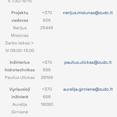
V 7:30-15:15
Projektų
+370
nerijus.misiunas@zudc.lt
vadovas
626
Nerijus
25446
Misiūnas
Darbo laikas: I-
IV 09:00-13:00
Inžinierius
+370
paulius.ulickas@zudc.lt
hidrotechnikas
698
Paulius Ulickas
28199
Vyriausioji
+370
aurelija.girniene@zudc.lt
inžinierė
698
Aurelija
18090
Girnienė