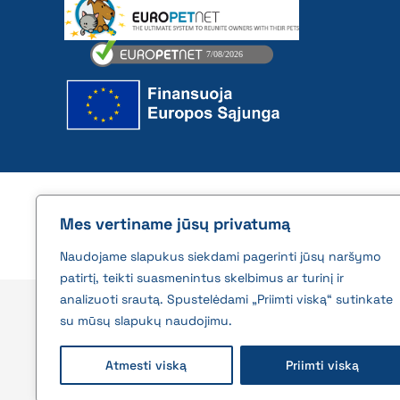
2026 © All rights reserved | VĮ Žemės ūkio duome
Mes vertiname jūsų privatumą
Naudojame slapukus siekdami pagerinti jūsų naršymo
patirtį, teikti suasmenintus skelbimus ar turinį ir
analizuoti srautą. Spustelėdami „Priimti viską“ sutinkate
su mūsų slapukų naudojimu.
Atmesti viską
Priimti viską