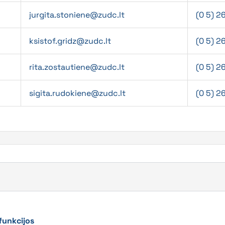
jurgita.stoniene@zudc.lt
(0 5) 2
ksistof.gridz@zudc.lt
(0 5) 2
rita.zostautiene@zudc.lt
(0 5) 2
sigita.rudokiene@zudc.lt
(0 5) 2
funkcijos