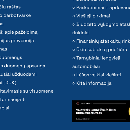
ių raštas
Paskatinimai ir apdovan
o darbotvarkė
Viešieji pirkimai
ba
Biudžeto vykdymo atas
k apie pažeidimą
rinkiniai
ijos prevencija
Finansinių ataskaitų rink
mas
Ūkio subjektų priežiūra
i duomenys
Tarnybiniai lengvieji
s duomenų apsauga
automobiliai
ausiai užduodami
Lėšos veiklai viešinti
i (DUK)
Kita informacija
ltavimasis su visuomene
nformacija ↓
piai