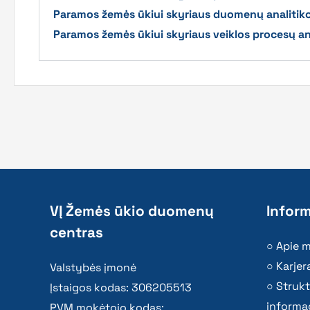
Paramos žemės ūkiui skyriaus duomenų analitiko
Paramos žemės ūkiui skyriaus veiklos procesų an
VĮ Žemės ūkio duomenų
Inform
centras
Apie 
Karjer
Valstybės įmonė
Strukt
Įstaigos kodas: 306205513
informac
PVM mokėtojo kodas: