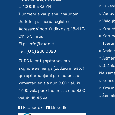
Lūkesč
LT100015583514
Vadov
Duomenys kaupiami ir saugomi
Valdy
Juridinių asmenų registre
Praneš
Adresas: Vinco Kudirkos g. 18-1 LT-
Korupc
01113 Vilnius
Tvaru
El.p.:
info@zudc.lt
Atvir
Tel.: (0 5) 266 0620
Asmen
ŽŪDC Klientų aptarnavimo
Dažni
skyriuje asmenys (žodžiu ir raštu)
klausima
yra aptarnaujami pirmadieniais –
Konsu
ketvirtadieniais nuo 8.00 val. iki
Kita i
17.00 val., penktadieniais nuo 8.00
Žemėla
val. iki 15.45 val.
Facebook
Linkedin