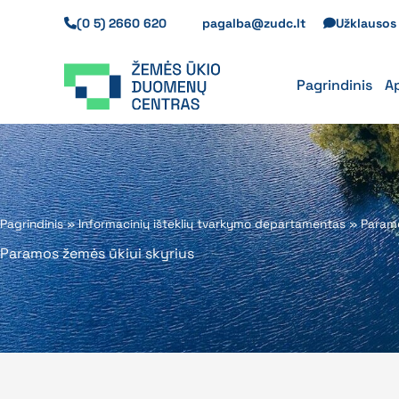
Pereiti
(0 5) 2660 620
pagalba@zudc.lt
Užklauso
prie
turinio
Pagrindinis
A
Pagrindinis
»
Informacinių išteklių tvarkymo departamentas
»
Paramo
Paramos žemės ūkiui skyrius