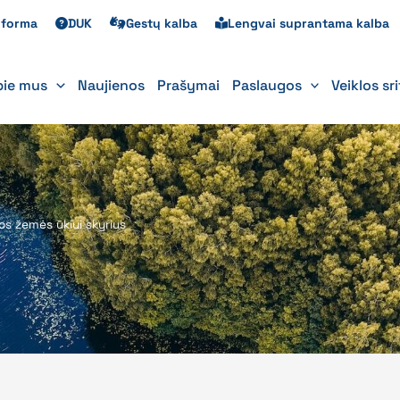
s forma
DUK
Gestų kalba
Lengvai suprantama kalba
pie mus
Naujienos
Prašymai
Paslaugos
Veiklos sr
s žemės ūkiui skyrius