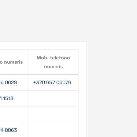
Mob. telefono
no numeris
numeris
66 0628
+370 657 06076
11 1513
64 8863