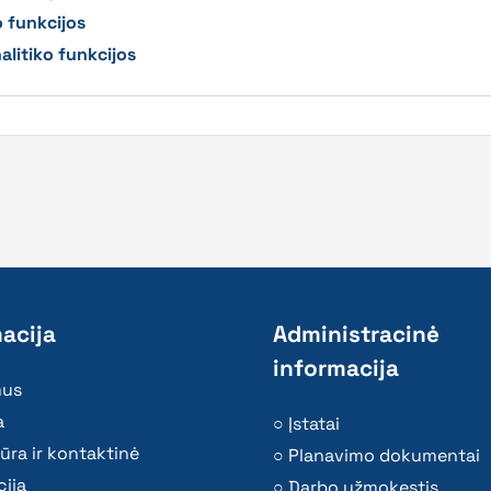
 funkcijos
alitiko funkcijos
acija
Administracinė
informacija
mus
a
Įstatai
ūra ir kontaktinė
Planavimo dokumentai
ija
Darbo užmokestis