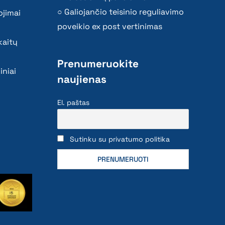
Galiojančio teisinio reguliavimo
ojimai
poveikio ex post vertinimas
kaitų
Prenumeruokite
iniai
naujienas
El. paštas
Sutinku su privatumo politika