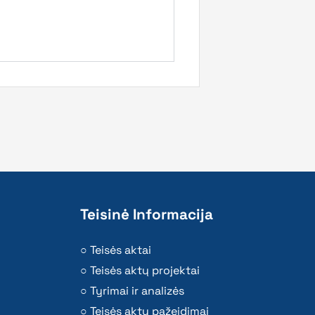
Teisinė Informacija
Teisės aktai
Teisės aktų projektai
Tyrimai ir analizės
Teisės aktų pažeidimai