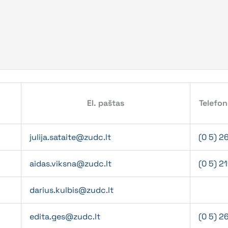
El. paštas
Telefo
julija.sataite@zudc.lt
(0 5) 2
aidas.viksna@zudc.lt
(0 5) 2
darius.kulbis@zudc.lt
edita.ges@zudc.lt
(0 5) 2