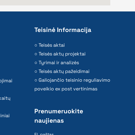
Teisinė Informacija
Teisės aktai
Teisės aktų projektai
Tyrimai ir analizės
Teisės aktų pažeidimai
Galiojančio teisinio reguliavimo
ojimai
poveikio ex post vertinimas
kaitų
Prenumeruokite
iniai
naujienas
El. paštas