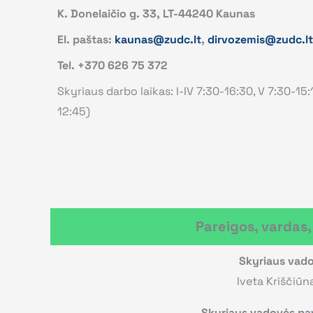
K. Donelaičio g. 33, LT-44240 Kaunas
El. paštas:
kaunas@zudc.lt
,
dirvozemis@zudc.lt
Tel. +370 626 75 372
Skyriaus darbo laikas: I-IV 7:30-16:30, V 7:30-15
12:45)
Pareigos, vardas
Skyriaus vad
Iveta Kriščiūn
Skyriaus vadovės pa