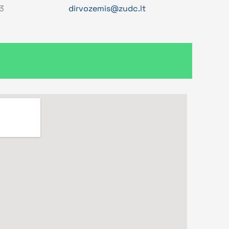
3
dirvozemis@zudc.lt