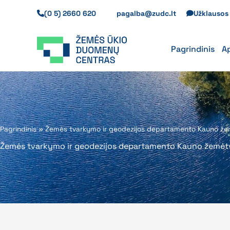
Pereiti
(0 5) 2660 620
pagalba@zudc.lt
Užklauso
prie
turinio
Pagrindinis
A
Pagrindinis
»
Žemės tvarkymo ir geodezijos departamento Kauno žemė
Žemės tvarkymo ir geodezijos departamento Kauno žemėtva