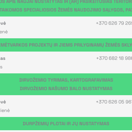
S APIE NAUJAI NUSTATYTAS IR (AR) PASIKEITUSIAS TERITOR
 TAIKOMOS SPECIALIOSIOS ŽEMĖS NAUDOJIMO SĄLYGOS, P
ovė
+370 626 79 26
ienė
MĖTVARKOS PROJEKTŲ IR JIEMS PRILYGINAMŲ ŽEMĖS SKL
vas
+370 682 18 98
s
DIRVOŽEMIO TYRIMAS, KARTOGRAFAVIMAS
DIRVOŽEMIO NAŠUMO BALO NUSTATYMAS
ovė
+370 626 05 96
čienė
DURPŽEMIŲ PLOTAI IR JŲ NUSTATYMAS