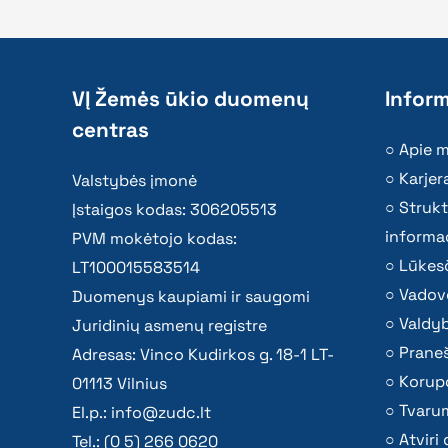
VĮ Žemės ūkio duomenų
Inform
centras
Apie 
Karjer
Valstybės įmonė
Strukt
Įstaigos kodas: 306205513
informac
PVM mokėtojo kodas:
Lūkesč
LT100015583514
Vadov
Duomenys kaupiami ir saugomi
Valdy
Juridinių asmenų registre
Praneš
Adresas: Vinco Kudirkos g. 18-1 LT-
Korupc
01113 Vilnius
Tvaru
El.p.:
info@zudc.lt
Atvir
Tel.: (0 5) 266 0620