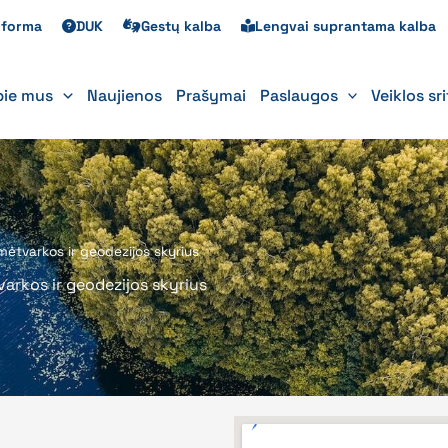
s forma
DUK
Gestų kalba
Lengvai suprantama kalba
pie mus
Naujienos
Prašymai
Paslaugos
Veiklos sr
tvarkos ir geodezijos skyrius
rkos ir geodezijos skyrius