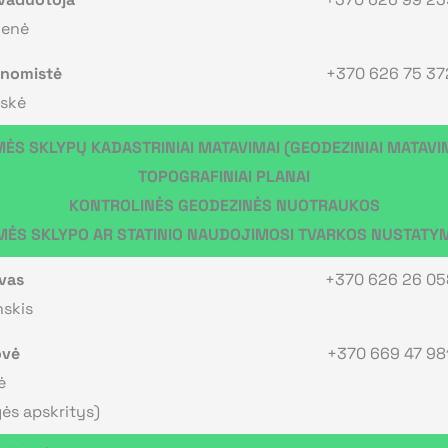
ienė
onomistė
+370 626 75 37
uskė
ĖS SKLYPŲ KADASTRINIAI MATAVIMAI (GEODEZINIAI MATAVI
TOPOGRAFINIAI PLANAI
KONTROLINĖS GEODEZINĖS NUOTRAUKOS
MĖS SKLYPO AR STATINIO NAUDOJIMOSI TVARKOS NUSTATY
vas
+370 626 26 05
skis
ovė
+370 669 47 98
ė
gės apskritys)