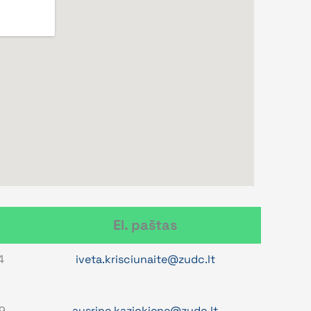
El. paštas
4
iveta.krisciunaite@zudc.lt
9
ausrine.kazickiene@zudc.lt