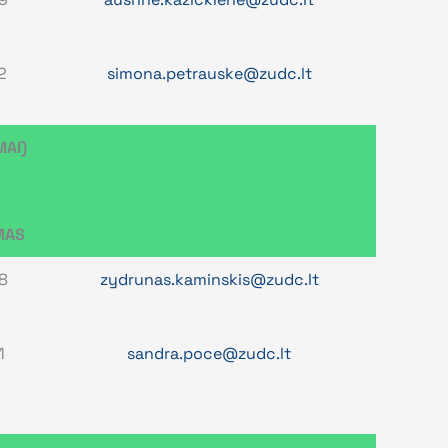
2
simona.petrauske@zudc.lt
MAI)
MAS
8
zydrunas.kaminskis@zudc.lt
1
sandra.poce@zudc.lt