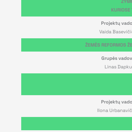
ŽYMO
KURIOSE
Projektų vad
Vaida Basevič
ŽEMĖS REFORMOS ŽE
Grupės vado
Linas Dapku
Projektų vad
Ilona Urbanavi