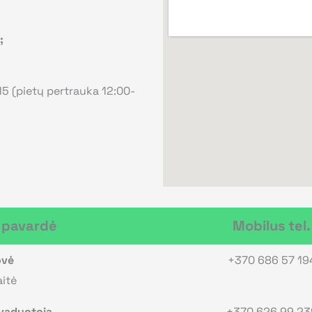
;
:15 (pietų pertrauka 12:00-
, pavardė
Mobilus tel.
ovė
+370 686 57 19
aitė
vaduotoja
+370 626 99 23