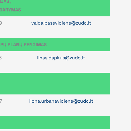
IJAS,
ADARYMAS
9
vaida.baseviciene@zudc.lt
YPŲ PLANŲ RENGIMAS
6
linas.dapkus@zudc.lt
7
ilona.urbanaviciene@zudc.lt