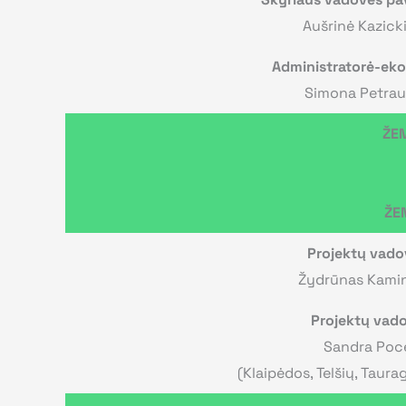
Aušrinė Kazick
Administratorė-ek
Simona Petra
ŽEM
ŽE
Projektų vado
Žydrūnas Kamin
Projektų vad
Sandra Poc
(Klaipėdos, Telšių, Taura