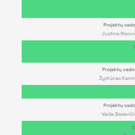
Projektų vad
Justina Risov
Projektų vado
Žydrūnas Kamin
Projektų vad
Vaida Basevič
S