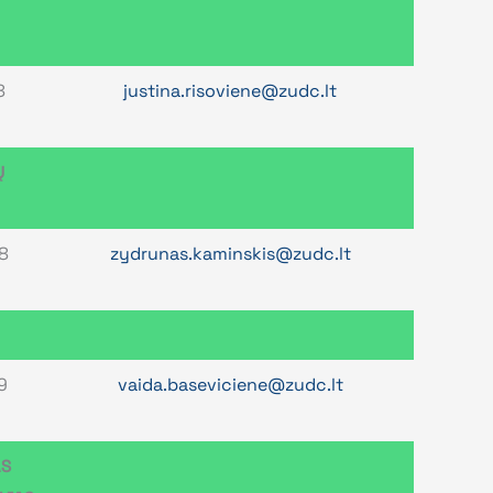
8
justina.risoviene@zudc.lt
Ų
8
zydrunas.kaminskis@zudc.lt
9
vaida.baseviciene@zudc.lt
AS