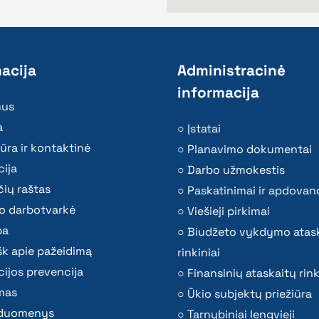
acija
Administracinė
informacija
mus
a
Įstatai
ūra ir kontaktinė
Planavimo dokumentai
ija
Darbo užmokestis
ių raštas
Paskatinimai ir apdovan
o darbotvarkė
Viešieji pirkimai
ba
Biudžeto vykdymo atas
k apie pažeidimą
rinkiniai
ijos prevencija
Finansinių ataskaitų rink
mas
Ūkio subjektų priežiūra
i duomenys
Tarnybiniai lengvieji