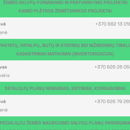
ŽEMĖS SKLYPŲ FORMAVIMO IR PERTVARKYMO PROJEKTAI
KAIMO PLĖTROS ŽEMĖTVARKOS PROJEKTAI
ovė
+370 682 13 01
ienė
PASTATŲ, PATALPŲ, BUTŲ IR STATINIŲ BEI INŽINERINIŲ TINKL
KADASTRINIAI MATAVIMAI (INVENTORIZACIJA)
vas
+370 626 26 05
skis
DETALIŲJŲ PLANŲ RENGIMAS, KEITIMAS, KOREGAVIMAS
ovė
+370 626 79 26
ienė
PECIALIŲJŲ ŽEMĖS NAUDOJIMO SĄLYGŲ PLANŲ PARENGIM