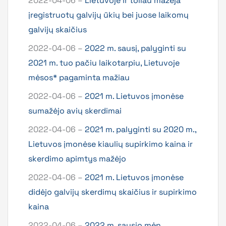
2022-04-06 –
Lietuvoje ir toliau mažėja
įregistruotų galvijų ūkių bei juose laikomų
galvijų skaičius
2022-04-06 –
2022 m. sausį, palyginti su
2021 m. tuo pačiu laikotarpiu, Lietuvoje
mėsos* pagaminta mažiau
2022-04-06 –
2021 m. Lietuvos įmonėse
sumažėjo avių skerdimai
2022-04-06 –
2021 m. palyginti su 2020 m.,
Lietuvos įmonėse kiaulių supirkimo kaina ir
skerdimo apimtys mažėjo
2022-04-06 –
2021 m. Lietuvos įmonėse
didėjo galvijų skerdimų skaičius ir supirkimo
kaina
2022-04-06 –
2022 m. sausio mėn.,