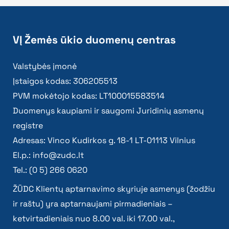
VĮ Žemės ūkio duomenų centras
Valstybės įmonė
Įstaigos kodas: 306205513
PVM mokėtojo kodas: LT100015583514
Duomenys kaupiami ir saugomi Juridinių asmenų
registre
Adresas: Vinco Kudirkos g. 18-1 LT-01113 Vilnius
El.p.:
info@zudc.lt
Tel.: (0 5) 266 0620
ŽŪDC Klientų aptarnavimo skyriuje asmenys (žodžiu
ir raštu) yra aptarnaujami pirmadieniais –
ketvirtadieniais nuo 8.00 val. iki 17.00 val.,