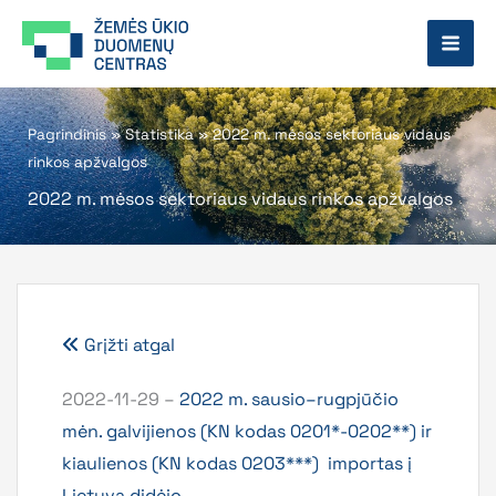
Pereiti
prie
turinio
Pagrindinis
»
Statistika
»
2022 m. mėsos sektoriaus vidaus
rinkos apžvalgos
2022 m. mėsos sektoriaus vidaus rinkos apžvalgos
Grįžti atgal
2022-11-29 –
2022 m. sausio–rugpjūčio
mėn. galvijienos (KN kodas 0201*-0202**) ir
kiaulienos (KN kodas 0203***) importas į
Lietuvą didėjo