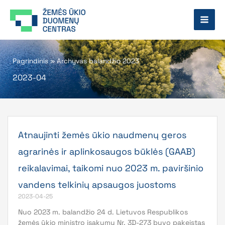
Pereiti
prie
turinio
Pagrindinis
»
Archyvas balandžio 2023
2023-04
Page
Page
Atnaujinti žemės ūkio naudmenų geros
agrarinės ir aplinkosaugos būklės (GAAB)
reikalavimai, taikomi nuo 2023 m. paviršinio
vandens telkinių apsaugos juostoms
2023-04-25
Nuo 2023 m. balandžio 24 d. Lietuvos Respublikos
žemės ūkio ministro įsakymu Nr. 3D-273 buvo pakeistas