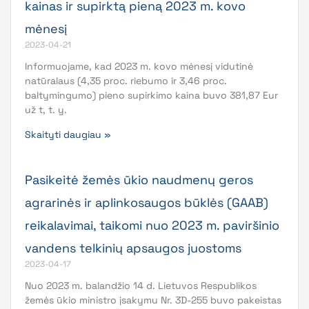
kainas ir supirktą pieną 2023 m. kovo
mėnesį
2023-04-21
Informuojame, kad 2023 m. kovo mėnesį vidutinė
natūralaus (4,35 proc. riebumo ir 3,46 proc.
baltymingumo) pieno supirkimo kaina buvo 381,87 Eur
už t, t. y.
Skaityti daugiau »
Pasikeitė žemės ūkio naudmenų geros
agrarinės ir aplinkosaugos būklės (GAAB)
reikalavimai, taikomi nuo 2023 m. paviršinio
vandens telkinių apsaugos juostoms
2023-04-17
Nuo 2023 m. balandžio 14 d. Lietuvos Respublikos
žemės ūkio ministro įsakymu Nr. 3D-255 buvo pakeistas