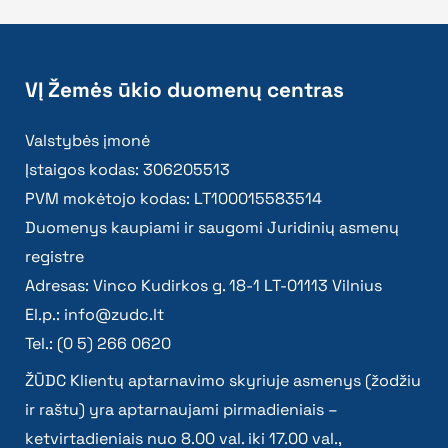
VĮ Žemės ūkio duomenų centras
Valstybės įmonė
Įstaigos kodas: 306205513
PVM mokėtojo kodas: LT100015583514
Duomenys kaupiami ir saugomi Juridinių asmenų
registre
Adresas: Vinco Kudirkos g. 18-1 LT-01113 Vilnius
El.p.:
info@zudc.lt
Tel.: (0 5) 266 0620
ŽŪDC Klientų aptarnavimo skyriuje asmenys (žodžiu
ir raštu) yra aptarnaujami pirmadieniais –
ketvirtadieniais nuo 8.00 val. iki 17.00 val.,