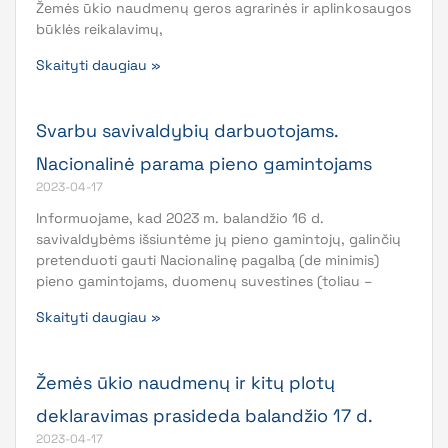
Žemės ūkio naudmenų geros agrarinės ir aplinkosaugos
būklės reikalavimų,
Skaityti daugiau »
Svarbu savivaldybių darbuotojams.
Nacionalinė parama pieno gamintojams
2023-04-17
Informuojame, kad 2023 m. balandžio 16 d.
savivaldybėms išsiuntėme jų pieno gamintojų, galinčių
pretenduoti gauti Nacionalinę pagalbą (de minimis)
pieno gamintojams, duomenų suvestines (toliau –
Skaityti daugiau »
Žemės ūkio naudmenų ir kitų plotų
deklaravimas prasideda balandžio 17 d.
2023-04-17