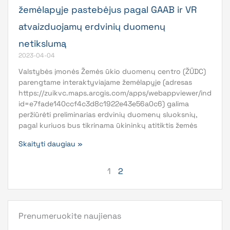
žemėlapyje pastebėjus pagal GAAB ir VR
atvaizduojamų erdvinių duomenų
netikslumą
2023-04-04
Valstybės įmonės Žemės ūkio duomenų centro (ŽŪDC)
parengtame interaktyviajame žemėlapyje (adresas
https://zuikvc.maps.arcgis.com/apps/webappviewer/index.h
id=e7fade140ccf4c3d8c1922e43e56a0c6) galima
peržiūrėti preliminarias erdvinių duomenų sluoksnių,
pagal kuriuos bus tikrinama ūkininkų atitiktis žemės
Skaityti daugiau »
1
2
Prenumeruokite naujienas