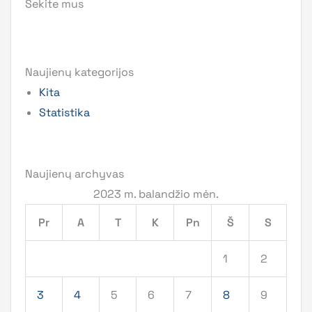
Sekite mus
Naujienų kategorijos
Kita
Statistika
Naujienų archyvas
2023 m. balandžio mėn.
Pr
A
T
K
Pn
Š
S
1
2
3
4
5
6
7
8
9