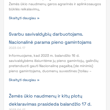
Žemės ūkio naudmenų geros agrarinės ir aplinkosaugos
būklės reikalavimų,
Skaityti daugiau »
Svarbu savivaldybių darbuotojams.
Nacionalinė parama pieno gamintojams
2023-04-17
Informuojame, kad 2023 m. balandžio 16 d.
savivaldybėms išsiuntėme jų pieno gamintojų, galinčių
pretenduoti gauti Nacionalinę pagalbą (de minimis)
pieno gamintojams, duomenų suvestines (toliau –
Skaityti daugiau »
Žemės ūkio naudmenų ir kitų plotų
deklaravimas prasideda balandžio 17 d.
2023-04-17