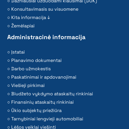
Dažniausiai užduodami klausimai (DUK)
Konsultavimasis su visuomene
Kita informacija ↓
Žemėlapiai
Administracinė informacija
Įstatai
Planavimo dokumentai
Darbo užmokestis
Paskatinimai ir apdovanojimai
Viešieji pirkimai
Biudžeto vykdymo ataskaitų rinkiniai
Finansinių ataskaitų rinkiniai
Ūkio subjektų priežiūra
Tarnybiniai lengvieji automobiliai
Lėšos veiklai viešinti