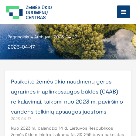
Pereiti
prie
turinio
Pagrindinis
»
Archyvas 2023-04-17
2023-04-17
Pasikeitė žemės ūkio naudmenų geros
agrarinės ir aplinkosaugos būklės (GAAB)
reikalavimai, taikomi nuo 2023 m. paviršinio
vandens telkinių apsaugos juostoms
2023-04-17
Nuo 2023 m. balandžio 14 d. Lietuvos Respublikos
žemės ūkio ministro įsakymu Nr. 3D-255 buvo pakeistas