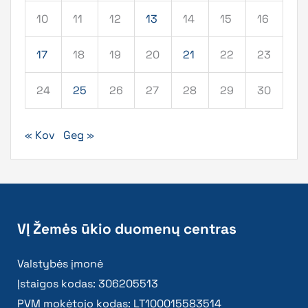
10
11
12
13
14
15
16
17
18
19
20
21
22
23
24
25
26
27
28
29
30
« Kov
Geg »
VĮ Žemės ūkio duomenų centras
Valstybės įmonė
Įstaigos kodas: 306205513
PVM mokėtojo kodas: LT100015583514