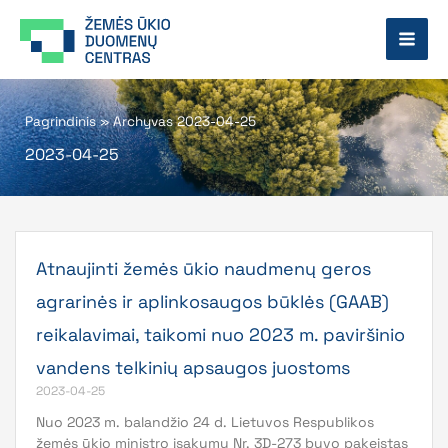
Pereiti
prie
turinio
Pagrindinis
»
Archyvas 2023-04-25
2023-04-25
Atnaujinti žemės ūkio naudmenų geros
agrarinės ir aplinkosaugos būklės (GAAB)
reikalavimai, taikomi nuo 2023 m. paviršinio
vandens telkinių apsaugos juostoms
2023-04-25
Nuo 2023 m. balandžio 24 d. Lietuvos Respublikos
žemės ūkio ministro įsakymu Nr. 3D-273 buvo pakeistas