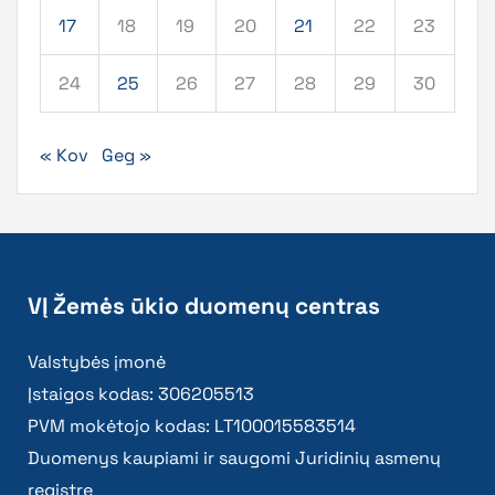
17
18
19
20
21
22
23
24
25
26
27
28
29
30
« Kov
Geg »
VĮ Žemės ūkio duomenų centras
Valstybės įmonė
Įstaigos kodas: 306205513
PVM mokėtojo kodas: LT100015583514
Duomenys kaupiami ir saugomi Juridinių asmenų
registre