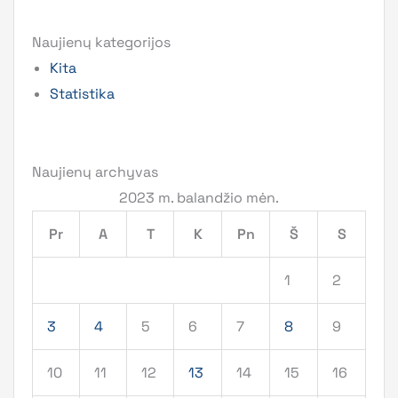
Naujienų kategorijos
Kita
Statistika
Naujienų archyvas
2023 m. balandžio mėn.
Pr
A
T
K
Pn
Š
S
1
2
3
4
5
6
7
8
9
10
11
12
13
14
15
16