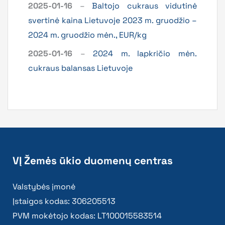
2025-01-16
–
Baltojo cukraus vidutinė
svertinė kaina Lietuvoje 2023 m. gruodžio –
2024 m. gruodžio mėn., EUR/kg
2025-01-16
–
2024 m. lapkričio mėn.
cukraus balansas Lietuvoje
VĮ Žemės ūkio duomenų centras
Valstybės įmonė
Įstaigos kodas: 306205513
PVM mokėtojo kodas: LT100015583514