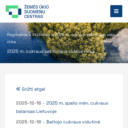
Pereiti
prie
turinio
Pagrindinis
»
Statistika
»
2025 m. cukraus sektoriaus vidaus
rinka
2025 m. cukraus sektoriaus vidaus rinka
Grįžti atgal
2025-12-18
–
2025 m. spalio mėn. cukraus
balansas Lietuvoje
2025-12-18
–
Baltojo cukraus vidutinė