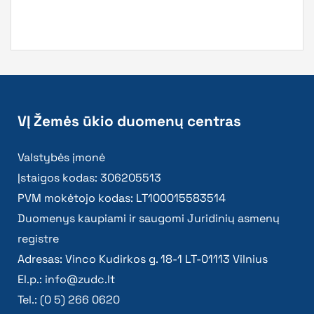
VĮ Žemės ūkio duomenų centras
Valstybės įmonė
Įstaigos kodas: 306205513
PVM mokėtojo kodas: LT100015583514
Duomenys kaupiami ir saugomi Juridinių asmenų
registre
Adresas: Vinco Kudirkos g. 18-1 LT-01113 Vilnius
El.p.:
info@zudc.lt
Tel.: (0 5) 266 0620