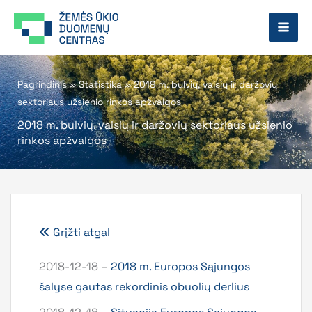
Pereiti
prie
turinio
Pagrindinis
»
Statistika
»
2018 m. bulvių, vaisių ir daržovių
sektoriaus užsienio rinkos apžvalgos
2018 m. bulvių, vaisių ir daržovių sektoriaus užsienio
rinkos apžvalgos
Grįžti atgal
2018-12-18 –
2018 m. Europos Sąjungos
šalyse gautas rekordinis obuolių derlius