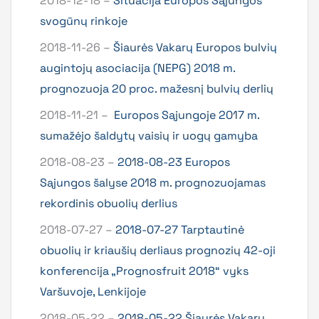
2018-12-18 –
Situacija Europos Sąjungos
svogūnų rinkoje
2018-11-26 –
Šiaurės Vakarų Europos bulvių
augintojų asociacija (NEPG) 2018 m.
prognozuoja 20 proc. mažesnį bulvių derlių
2018-11-21 –
Europos Sąjungoje 2017 m.
sumažėjo šaldytų vaisių ir uogų gamyba
2018-08-23 –
2018-08-23 Europos
Sąjungos šalyse 2018 m. prognozuojamas
rekordinis obuolių derlius
2018-07-27 –
2018-07-27 Tarptautinė
obuolių ir kriaušių derliaus prognozių 42-oji
konferencija „Prognosfruit 2018“ vyks
Varšuvoje, Lenkijoje
2018-05-22 –
2018-05-22 Šiaurės Vakarų