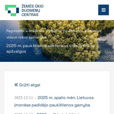
Pereiti
prie
turinio
Pagrindinis
»
Statistika
»
2025 m. paukštienos sektoriaus
vidaus rinkos apžvalgos
2025 m. paukštienos sektoriaus vidaus rinkos
apžvalgos
Grįžti atgal
2025-12-11
–
2025 m. spalio mėn. Lietuvos
įmonėse padidėjo paukštienos gamyba