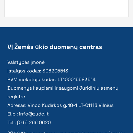
VĮ Žemės ūkio duomenų centras
Valstybės įmonė
Įstaigos kodas: 306205513
PVM mokėtojo kodas: LT100015583514
Duomenys kaupiami ir saugomi Juridinių asmenų
registre
Adresas: Vinco Kudirkos g. 18-1 LT-01113 Vilnius
El.p.:
info@zudc.lt
Tel.: (0 5) 266 0620