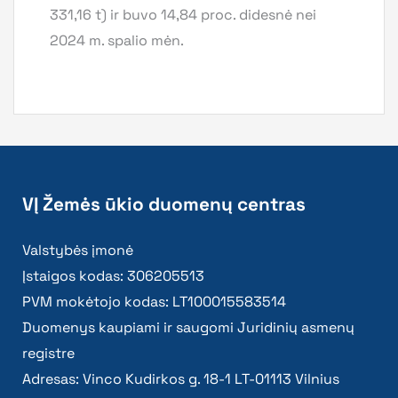
331,16 t) ir buvo 14,84 proc. didesnė nei
2024 m. spalio mėn.
VĮ Žemės ūkio duomenų centras
Valstybės įmonė
Įstaigos kodas: 306205513
PVM mokėtojo kodas: LT100015583514
Duomenys kaupiami ir saugomi Juridinių asmenų
registre
Adresas: Vinco Kudirkos g. 18-1 LT-01113 Vilnius