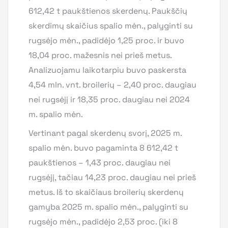
612,42 t paukštienos skerdenų. Paukščių
skerdimų skaičius spalio mėn., palyginti su
rugsėjo mėn., padidėjo 1,25 proc. ir buvo
18,04 proc. mažesnis nei prieš metus.
Analizuojamu laikotarpiu buvo paskersta
4,54 mln. vnt. broilerių – 2,40 proc. daugiau
nei rugsėjį ir 18,35 proc. daugiau nei 2024
m. spalio mėn.
Vertinant pagal skerdenų svorį, 2025 m.
spalio mėn. buvo pagaminta 8 612,42 t
paukštienos – 1,43 proc. daugiau nei
rugsėjį, tačiau 14,23 proc. daugiau nei prieš
metus. Iš to skaičiaus broilerių skerdenų
gamyba 2025 m. spalio mėn., palyginti su
rugsėjo mėn., padidėjo 2,53 proc. (iki 8