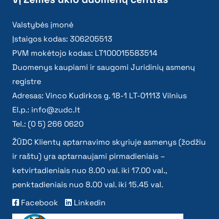
Valstybės įmonė
Įstaigos kodas: 306205513
PVM mokėtojo kodas: LT100015583514
Duomenys kaupiami ir saugomi Juridinių asmenų
registre
Adresas: Vinco Kudirkos g. 18-1 LT-01113 Vilnius
El.p.:
info@zudc.lt
Tel.: (0 5) 266 0620
ŽŪDC Klientų aptarnavimo skyriuje asmenys (žodžiu
ir raštu) yra aptarnaujami pirmadieniais –
ketvirtadieniais nuo 8.00 val. iki 17.00 val.,
penktadieniais nuo 8.00 val. iki 15.45 val.
Facebook
Linkedin