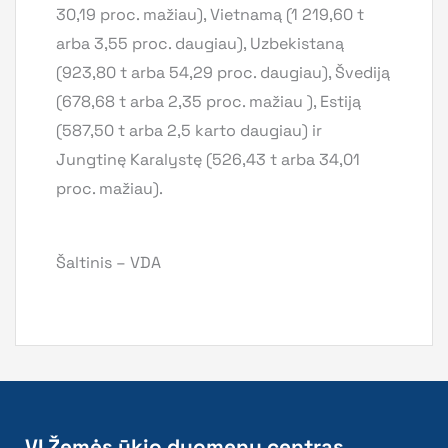
30,19 proc. mažiau), Vietnamą (1 219,60 t
arba 3,55 proc. daugiau), Uzbekistaną
(923,80 t arba 54,29 proc. daugiau), Švediją
(678,68 t arba 2,35 proc. mažiau ), Estiją
(587,50 t arba 2,5 karto daugiau) ir
Jungtinę Karalystę (526,43 t arba 34,01
proc. mažiau).
Šaltinis – VDA
VĮ Žemės ūkio duomenų centras