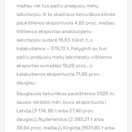
mažiau nei tuo pačiu praėjusių metų
laikotarpiu. Iš to skaičiaus lietuviškos kilmės
paukštienos eksportuota 4,82 proc. mažiau.
Vištienos eksportas analizuojamu
laikotarpiu sudarė 16,63 tūkst. t, o
kalakutienos – 378,72 t. Palyginti su tuo
pačiu praėjusių metų laikotarpiu, vištienos
eksportas sumažėjo 18,28 proc., o
kalakutienos eksportuota 71,66 proc.
daugiau.
Daugiausia lietuviškos paukštienos 2025 m.
sausio–birželio mėn. buvo eksportuota į
Latviją (3 174, 95 t arba 27,40 proc.
daugiau), Nyderlandus (2 283,21 t arba
38,94 proc. mažiau), Kirgiziją (1531,80 t arba