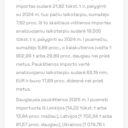
importas sudarė 21,92 tūkst. t ir, palyginti
su 2024 m. tuo pačiu laikotarpiu, sumažėjo
7,62 proc. Iš to skaičiaus vištienos importas
analizuojamu laikotarpiu sudarė 19,505
tūkst. t ir, palyginti su 2024 m. I pusmečiu,
sumažėjo 9,89 proc., o kalakutienos įvežta 1
902,99 t arba 29,89 proc. daugiau nei prieš
metus. Paukštienos importo vertė
analizuojamu laikotarpiu sudarė 63,19 mln.
EUR ir buvo 17,69 proc. didesnė nei prieš
metus.
Daugiausia paukštienos 2025 m. I pusmetį
importuota iš Lenkijos (14,22 tūkst. t arba
13,84 proc. mažiau), Latvijos (1 702,34 t arba
81,57 proc. daugiau), Ukrainos (1 079,78 t