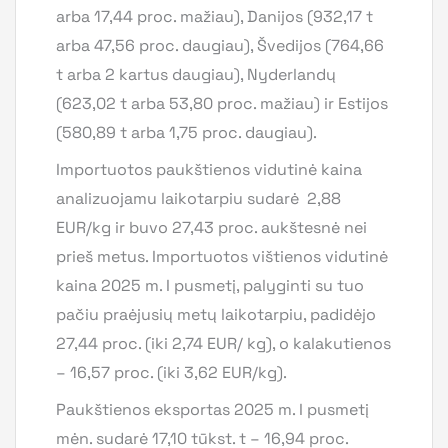
arba 17,44 proc. mažiau), Danijos (932,17 t
arba 47,56 proc. daugiau), Švedijos (764,66
t arba 2 kartus daugiau), Nyderlandų
(623,02 t arba 53,80 proc. mažiau) ir Estijos
(580,89 t arba 1,75 proc. daugiau).
Importuotos paukštienos vidutinė kaina
analizuojamu laikotarpiu sudarė 2,88
EUR/kg ir buvo 27,43 proc. aukštesnė nei
prieš metus. Importuotos vištienos vidutinė
kaina 2025 m. I pusmetį, palyginti su tuo
pačiu praėjusių metų laikotarpiu, padidėjo
27,44 proc. (iki 2,74 EUR/ kg), o kalakutienos
– 16,57 proc. (iki 3,62 EUR/kg).
Paukštienos eksportas 2025 m. I pusmetį
mėn. sudarė 17,10 tūkst. t – 16,94 proc.