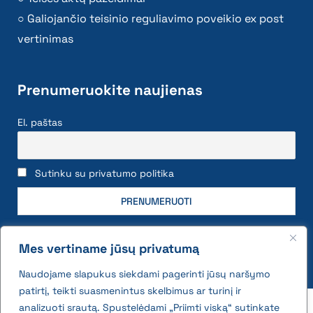
Galiojančio teisinio reguliavimo poveikio ex post
vertinimas
Prenumeruokite naujienas
El. paštas
Sutinku su privatumo politika
Mes vertiname jūsų privatumą
Naudojame slapukus siekdami pagerinti jūsų naršymo
patirtį, teikti suasmenintus skelbimus ar turinį ir
2026 © All rights reserved | VĮ Žemės ūkio duomenų
analizuoti srautą. Spustelėdami „Priimti viską“ sutinkate