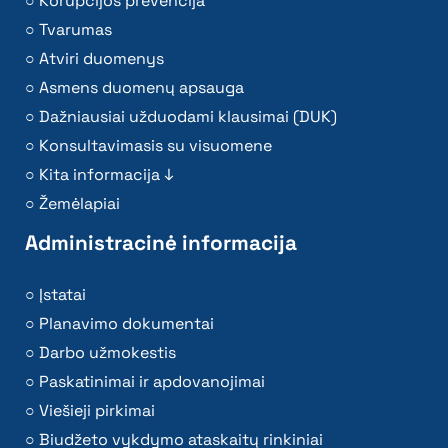
Korupcijos prevencija
Tvarumas
Atviri duomenys
Asmens duomenų apsauga
Dažniausiai užduodami klausimai (DUK)
Konsultavimasis su visuomene
Kita informacija ↓
Žemėlapiai
Administracinė informacija
Įstatai
Planavimo dokumentai
Darbo užmokestis
Paskatinimai ir apdovanojimai
Viešieji pirkimai
Biudžeto vykdymo ataskaitų rinkiniai