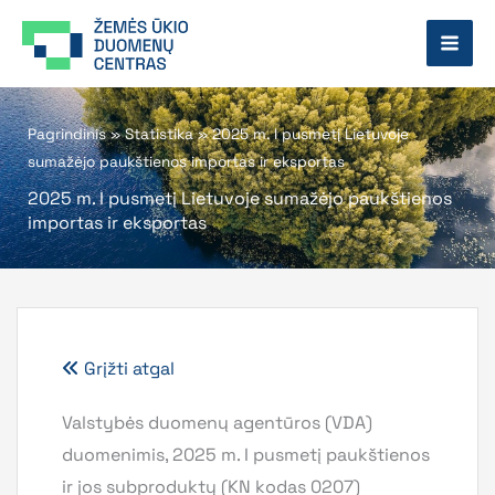
Pereiti
prie
turinio
Pagrindinis
»
Statistika
»
2025 m. I pusmetį Lietuvoje
sumažėjo paukštienos importas ir eksportas
2025 m. I pusmetį Lietuvoje sumažėjo paukštienos
importas ir eksportas
Grįžti atgal
Valstybės duomenų agentūros (VDA)
duomenimis, 2025 m. I pusmetį paukštienos
ir jos subproduktų (KN kodas 0207)