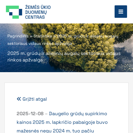
Pereiti
prie
turinio
Pagrindinis
»
Statistika
»
2025 m. grūdų ir aliejinių augalų
sektoriaus vidaus rinkos apžvalga
2025 m. grūdų ir aliejinių augalų sektoriaus vidaus
rinkos apžvalga
Grįžti atgal
2025-12-08
–
Daugelio grūdų supirkimo
kainos 2025 m. lapkričio pabaigoje buvo
mažesnės negu 2024 m. tuo pačiu