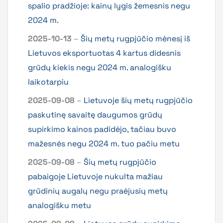
spalio pradžioje: kainų lygis žemesnis negu
2024 m.
2025-10-13
–
Šių metų rugpjūčio mėnesį iš
Lietuvos eksportuotas 4 kartus didesnis
grūdų kiekis negu 2024 m. analogišku
laikotarpiu
2025-09-08
–
Lietuvoje šių metų rugpjūčio
paskutinę savaitę daugumos grūdų
supirkimo kainos padidėjo, tačiau buvo
mažesnės negu 2024 m. tuo pačiu metu
2025-09-08
–
Šių metų rugpjūčio
pabaigoje Lietuvoje nukulta mažiau
grūdinių augalų negu praėjusių metų
analogišku metu