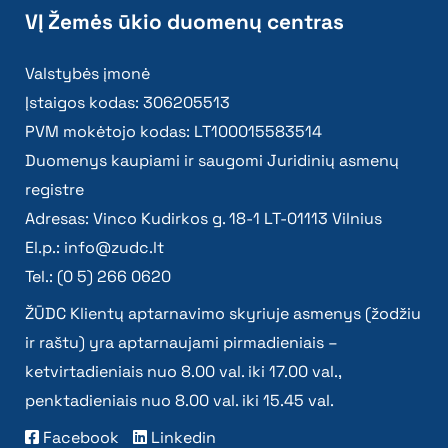
VĮ Žemės ūkio duomenų centras
Valstybės įmonė
Įstaigos kodas: 306205513
PVM mokėtojo kodas: LT100015583514
Duomenys kaupiami ir saugomi Juridinių asmenų
registre
Adresas: Vinco Kudirkos g. 18-1 LT-01113 Vilnius
El.p.:
info@zudc.lt
Tel.: (0 5) 266 0620
ŽŪDC Klientų aptarnavimo skyriuje asmenys (žodžiu
ir raštu) yra aptarnaujami pirmadieniais –
ketvirtadieniais nuo 8.00 val. iki 17.00 val.,
penktadieniais nuo 8.00 val. iki 15.45 val.
Facebook
Linkedin