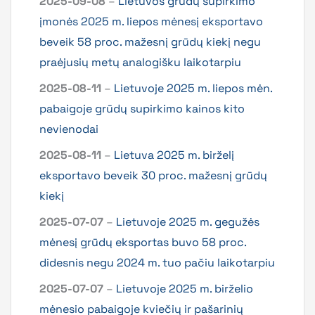
2025-09-08
–
Lietuvos grūdų supirkimo
įmonės 2025 m. liepos mėnesį eksportavo
beveik 58 proc. mažesnį grūdų kiekį negu
praėjusių metų analogišku laikotarpiu
2025-08-11
–
Lietuvoje 2025 m. liepos mėn.
pabaigoje grūdų supirkimo kainos kito
nevienodai
2025-08-11
–
Lietuva 2025 m. birželį
eksportavo beveik 30 proc. mažesnį grūdų
kiekį
2025-07-07
–
Lietuvoje 2025 m. gegužės
mėnesį grūdų eksportas buvo 58 proc.
didesnis negu 2024 m. tuo pačiu laikotarpiu
2025-07-07
–
Lietuvoje 2025 m. birželio
mėnesio pabaigoje kviečių ir pašarinių