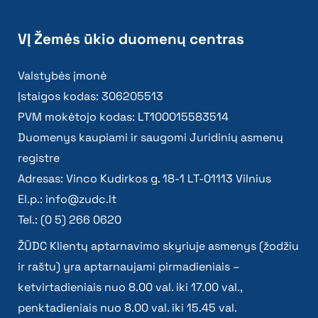
VĮ Žemės ūkio duomenų centras
Valstybės įmonė
Įstaigos kodas: 306205513
PVM mokėtojo kodas: LT100015583514
Duomenys kaupiami ir saugomi Juridinių asmenų
registre
Adresas: Vinco Kudirkos g. 18-1 LT-01113 Vilnius
El.p.:
info@zudc.lt
Tel.: (0 5) 266 0620
ŽŪDC Klientų aptarnavimo skyriuje asmenys (žodžiu
ir raštu) yra aptarnaujami pirmadieniais –
ketvirtadieniais nuo 8.00 val. iki 17.00 val.,
penktadieniais nuo 8.00 val. iki 15.45 val.