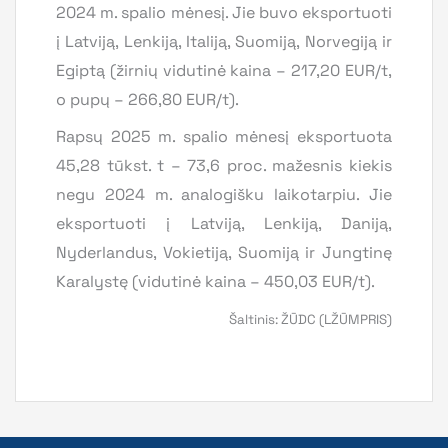
2024 m. spalio mėnesį. Jie buvo eksportuoti
į Latviją, Lenkiją, Italiją, Suomiją, Norvegiją ir
Egiptą (žirnių vidutinė kaina – 217,20 EUR/t,
o pupų – 266,80 EUR/t).
Rapsų 2025 m. spalio mėnesį eksportuota
45,28 tūkst. t – 73,6 proc. mažesnis kiekis
negu 2024 m. analogišku laikotarpiu. Jie
eksportuoti į Latviją, Lenkiją, Daniją,
Nyderlandus, Vokietiją, Suomiją ir Jungtinę
Karalystę (vidutinė kaina – 450,03 EUR/t).
Šaltinis: ŽŪDC (LŽŪMPRIS)