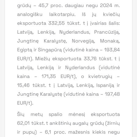
grūdų – 45,7 proc. daugiau negu 2024 m.
analogišku laikotarpiu. Iš jų kviečių
eksportuota 332,55 tūkst. t į įvairias šalis:
Latviją, Lenkiją, Nyderlandus, Prancūziją,
Jungtinę Karalystę, Norvegiją, Monaką,
Egiptą ir Singapūrą (vidutinė kaina – 193,84
EUR/t). Miežių eksportuota 33,76 tūkst. t į
Latviją, Lenkiją ir Nyderlandus (vidutinė
kaina – 171,35 EUR/t), o kvietrugių –
15,46 tūkst. t į Latviją, Lenkiją, Ispaniją ir
Jungtinę Karalystę (vidutinė kaina – 197,48
EUR/t).
Šių metų spalio mėnesį eksportuota
62,01 tūkst. t ankštinių augalų grūdų (žirnių
ir pupų) – 6,1 proc. mažesnis kiekis negu