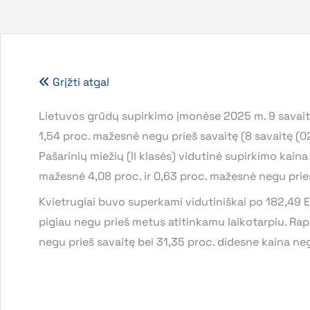
Grįžti atgal
Lietuvos grūdų supirkimo įmonėse 2025 m. 9 savaitę
1,54 proc. mažesnė negu prieš savaitę (8 savaitę (0
Pašarinių miežių (II klasės) vidutinė supirkimo kaina
mažesnė 4,08 proc. ir 0,63 proc. mažesnė negu prie
Kvietrugiai buvo superkami vidutiniškai po 182,49 EU
pigiau negu prieš metus atitinkamu laikotarpiu. Ra
negu prieš savaitę bei 31,35 proc. didesne kaina ne