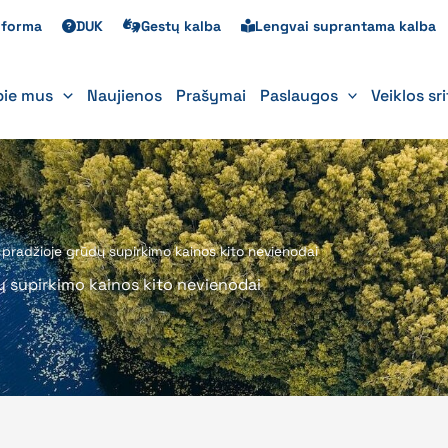
s forma
DUK
Gestų kalba
Lengvai suprantama kalba
pie mus
Naujienos
Prašymai
Paslaugos
Veiklos sr
 pradžioje grūdų supirkimo kainos kito nevienodai
ų supirkimo kainos kito nevienodai