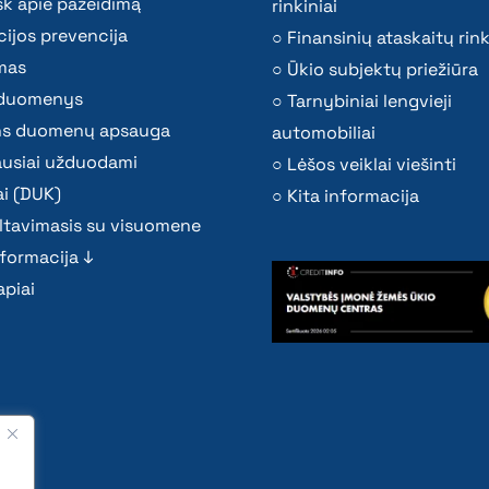
k apie pažeidimą
rinkiniai
ijos prevencija
Finansinių ataskaitų rink
mas
Ūkio subjektų priežiūra
i duomenys
Tarnybiniai lengvieji
s duomenų apsauga
automobiliai
ausiai užduodami
Lėšos veiklai viešinti
i (DUK)
Kita informacija
ltavimasis su visuomene
nformacija ↓
piai