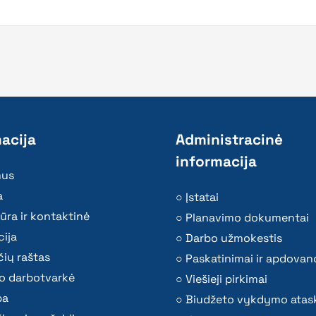
acija
Administracinė
informacija
mus
a
Įstatai
ūra ir kontaktinė
Planavimo dokumentai
ija
Darbo užmokestis
ių raštas
Paskatinimai ir apdovan
o darbotvarkė
Viešieji pirkimai
ba
Biudžeto vykdymo atas