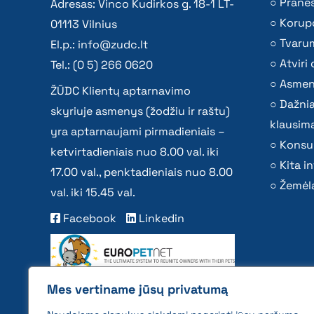
Praneš
Adresas: Vinco Kudirkos g. 18-1 LT-
Korupc
01113 Vilnius
Tvaru
El.p.:
info@zudc.lt
Atvir
Tel.: (0 5) 266 0620
Asmen
ŽŪDC Klientų aptarnavimo
Dažni
skyriuje asmenys (žodžiu ir raštu)
klausima
yra aptarnaujami pirmadieniais –
Konsu
ketvirtadieniais nuo 8.00 val. iki
Kita i
17.00 val., penktadieniais nuo 8.00
Žemėla
val. iki 15.45 val.
Facebook
Linkedin
Mes vertiname jūsų privatumą