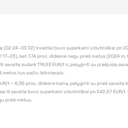
 (02 24–03 02) kviečiai buvo superkami vidutiniškai po 22
2 17–23), bet 7,74 proc. didesnė negu prieš metus (2024 m. 
 9 savaitę sudarė 174,63 EUR/t ir, palyginti su praėjusią sav
š metus tuo pačiu laikotarpiu.
R/t – 6,36 proc. didesne kaina, palyginti su prieš savaitę b
psai 9 savaitę buvo superkami vidutiniškai po 542,57 EUR/t 
gu prieš metus.