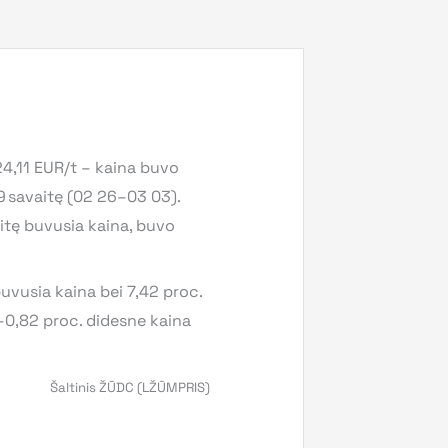
4,11 EUR/t – kaina buvo
9 savaitę (02 26–03 03).
aitę buvusia kaina, buvo
uvusia kaina bei 7,42 proc.
–0,82 proc. didesne kaina
Šaltinis ŽŪDC (LŽŪMPRIS)