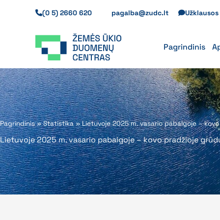
Pereiti
(0 5) 2660 620
pagalba@zudc.lt
Užklauso
prie
turinio
Pagrindinis
A
Pagrindinis
»
Statistika
»
Lietuvoje 2025 m. vasario pabaigoje – kovo
Lietuvoje 2025 m. vasario pabaigoje – kovo pradžioje grūd