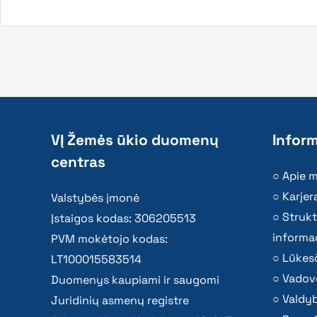
VĮ Žemės ūkio duomenų
Inform
centras
Apie 
Karjer
Valstybės įmonė
Strukt
Įstaigos kodas: 306205513
informac
PVM mokėtojo kodas:
Lūkesč
LT100015583514
Vadov
Duomenys kaupiami ir saugomi
Valdy
Juridinių asmenų registre