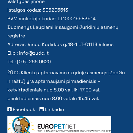
Valstybės įmonė
Įstaigos kodas: 306205513
PVM mokėtojo kodas: LT100015583514
Duomenys kaupiami ir saugomi Juridinių asmenų
registre
Adresas: Vinco Kudirkos g. 18-1 LT-01113 Vilnius
El.p.:
info@zudc.lt
Tel.: (0 5) 266 0620
ŽŪDC Klientų aptarnavimo skyriuje asmenys (žodžiu
ir raštu) yra aptarnaujami pirmadieniais –
ketvirtadieniais nuo 8.00 val. iki 17.00 val.,
penktadieniais nuo 8.00 val. iki 15.45 val.
Facebook
Linkedin