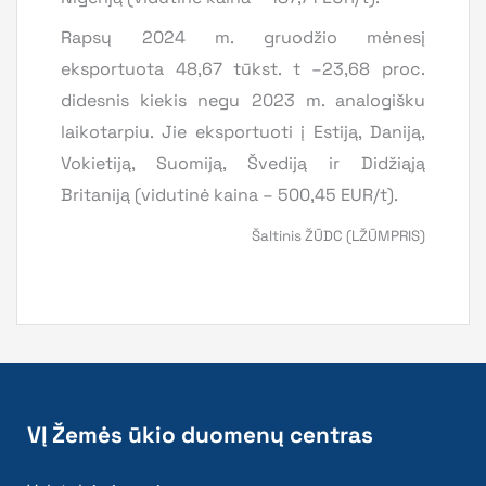
Rapsų 2024 m. gruodžio mėnesį
eksportuota 48,67 tūkst. t –23,68 proc.
didesnis kiekis negu 2023 m. analogišku
laikotarpiu. Jie eksportuoti į Estiją, Daniją,
Vokietiją, Suomiją, Švediją ir Didžiąją
Britaniją (vidutinė kaina – 500,45 EUR/t).
Šaltinis ŽŪDC (LŽŪMPRIS)
VĮ Žemės ūkio duomenų centras