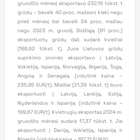
gruodžio mėnesį eksportavo 232,16 tūkst. t
grūdų – beveik 40 proc. mažesnį kiekį negu
prieš mėnesį bei beveik 54 proc. mažiau
negu 2023 m. gruodį. Didžiąją (81 proc.)
eksportuotų grūdų dalį sudarė kviečiai
(188,62 tūkst. t). Juos Lietuvos grūdų
supirkimo įmonės eksportavo į Latviją,
Vokietiją, Ispaniją, Norvegiją, Nigeriją, Togą,
Angolą ir Senegalą (vidutinė kaina –
235,85 EUR/t). Miežiai (21,39 tūkst. t) buvo
eksportuoti į Latviją, Lenkiją, Estiją,
Nyderlandus ir Ispaniją (vidutinė kaina –
199,87 EUR/t). Kvietrugių eksportas 2024 m.
gruodžio mėnesį sudarė 17,37 tūkst. t. Jie
eksportuoti į Daniją, Vokietiją, Ispaniją ir
Nigeriją (vidutinė kaina – 187,71 EUR/t).