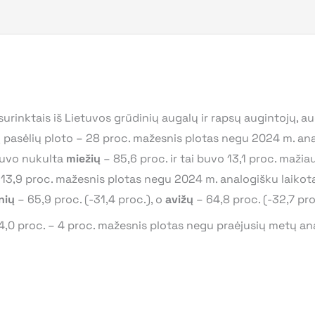
surinktais iš Lietuvos grūdinių augalų ir rapsų augintojų, a
ų pasėlių ploto – 28 proc. mažesnis plotas negu 2024 m. ana
buvo nukulta
miežių
– 85,6 proc. ir tai buvo 13,1 proc. mažia
 13,9 proc. mažesnis plotas negu 2024 m. analogišku laikot
nių
– 65,9 proc. (-31,4 proc.), o
avižų
– 64,8 proc. (-32,7 pro
4,0 proc. – 4 proc. mažesnis plotas negu praėjusių metų ana