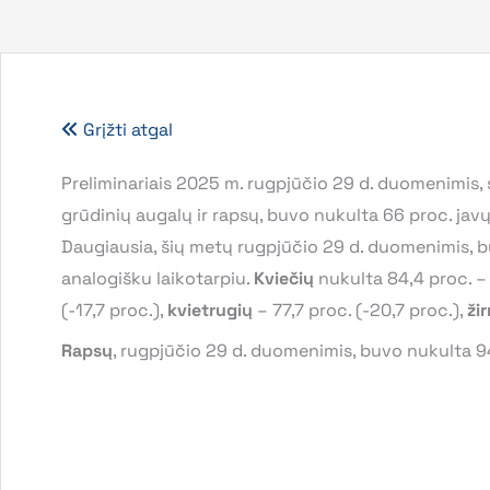
Grįžti atgal
Preliminariais 2025 m. rugpjūčio 29 d. duomenimis, 
grūdinių augalų ir rapsų, buvo nukulta 66 proc. jav
Daugiausia, šių metų rugpjūčio 29 d. duomenimis, 
analogišku laikotarpiu.
Kviečių
nukulta 84,4 proc. –
(-17,7 proc.),
kvietrugių
– 77,7 proc. (-20,7 proc.),
žir
Rapsų
, rugpjūčio 29 d. duomenimis, buvo nukulta 9