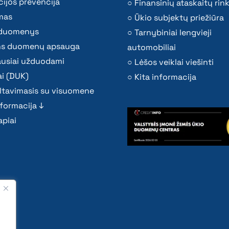
ijos prevencija
Finansinių ataskaitų rink
mas
Ūkio subjektų priežiūra
i duomenys
Tarnybiniai lengvieji
s duomenų apsauga
automobiliai
ausiai užduodami
Lėšos veiklai viešinti
i (DUK)
Kita informacija
ltavimasis su visuomene
nformacija ↓
piai