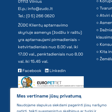
Korupc
01113 Vilnius
Tvaru
El.p.:
info@zudc.lt
Atvir
Tel.: (0 5) 266 0620
Asmen
ŽŪDC Klientų aptarnavimo
Dažni
skyriuje asmenys (žodžiu ir raštu)
klausima
yra aptarnaujami pirmadieniais –
Konsu
ketvirtadieniais nuo 8.00 val. iki
Kita i
17.00 val., penktadieniais nuo 8.00
Žemėla
val. iki 15.45 val.
Facebook
Linkedin
Mes vertiname jūsų privatumą
Naudojame slapukus siekdami pagerinti jūsų naršymo
patirtį, teikti suasmenintus skelbimus ar turinį ir