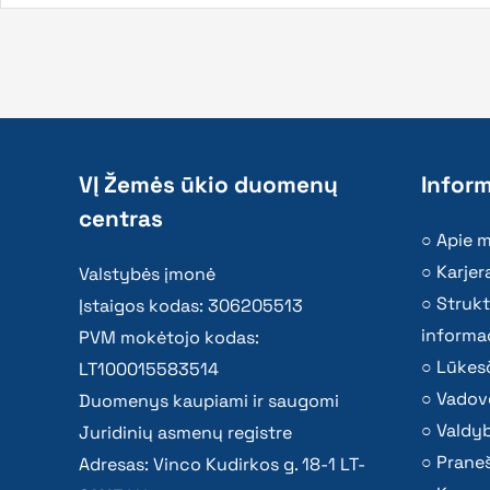
VĮ Žemės ūkio duomenų
Inform
centras
Apie 
Karjer
Valstybės įmonė
Strukt
Įstaigos kodas: 306205513
informac
PVM mokėtojo kodas:
Lūkesč
LT100015583514
Vadov
Duomenys kaupiami ir saugomi
Valdy
Juridinių asmenų registre
Praneš
Adresas: Vinco Kudirkos g. 18-1 LT-