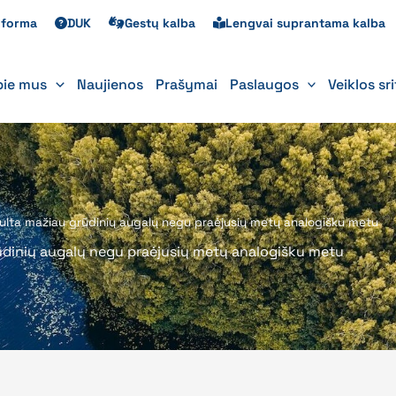
s forma
DUK
Gestų kalba
Lengvai suprantama kalba
pie mus
Naujienos
Prašymai
Paslaugos
Veiklos sr
kulta mažiau grūdinių augalų negu praėjusių metų analogišku metu
ūdinių augalų negu praėjusių metų analogišku metu