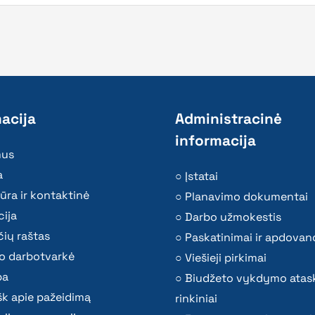
acija
Administracinė
informacija
mus
a
Įstatai
ūra ir kontaktinė
Planavimo dokumentai
ija
Darbo užmokestis
ių raštas
Paskatinimai ir apdovan
o darbotvarkė
Viešieji pirkimai
ba
Biudžeto vykdymo atas
k apie pažeidimą
rinkiniai