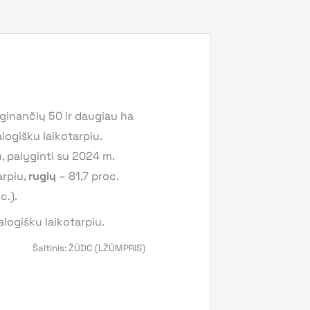
uginančių 50 ir daugiau ha
logišku laikotarpiu.
u, palyginti su 2024 m.
arpiu,
rugių
– 81,7 proc.
c.).
logišku laikotarpiu.
Šaltinis: ŽŪDC (LŽŪMPRIS)