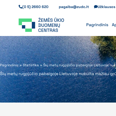
Pereiti
(0 5) 2660 620
pagalba@zudc.lt
Užklauso
prie
turinio
Pagrindinis
A
Pagrindinis
»
Statistika
»
Šių metų rugpjūčio pabaigoje Lietuvoje nu
Šių metų rugpjūčio pabaigoje Lietuvoje nukulta mažiau gr