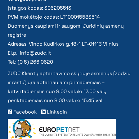
Įstaigos kodas: 306205513
PVM mokėtojo kodas: LT100015583514
Duomenys kaupiami ir saugomi Juridinių asmenų
registre
Adresas: Vinco Kudirkos g. 18-1 LT-01113 Vilnius
El.p.:
info@zudc.lt
Tel.: (0 5) 266 0620
ŽŪDC Klientų aptarnavimo skyriuje asmenys (žodžiu
ir raštu) yra aptarnaujami pirmadieniais –
ketvirtadieniais nuo 8.00 val. iki 17.00 val.,
penktadieniais nuo 8.00 val. iki 15.45 val.
Facebook
Linkedin