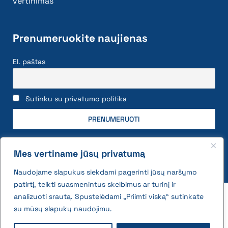
vertinimas
Prenumeruokite naujienas
El. paštas
Sutinku su privatumo politika
Mes vertiname jūsų privatumą
Naudojame slapukus siekdami pagerinti jūsų naršymo
patirtį, teikti suasmenintus skelbimus ar turinį ir
2026 © All rights reserved | VĮ Žemės ūkio duomenų
analizuoti srautą. Spustelėdami „Priimti viską“ sutinkate
centras
su mūsų slapukų naudojimu.
Privatumo politika ir slapukų naudojimo taisyklės