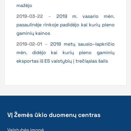
mažėjo
2019-03-22
–
2019 m. vasario mėn.
pasaulinėje rinkoje padidėjo kai kurių pieno
gaminių kainos
2019-02-01
–
2018 metų sausio–lapkričio
mėn. didėjo kai kurių pieno gaminių
eksportas iš ES valstybių į trečiąsias šalis
VĮ Žemės ūkio duomenų centras
Valstybės įmonė