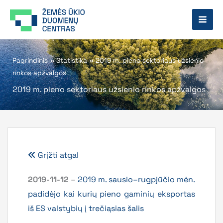
Pereiti
prie
turinio
Pagrindinis
»
Statistika
»
2019 m. pieno sektoriaus užsienio
rinkos apžvalgos
2019 m. pieno sektoriaus užsienio rinkos apžvalgos
Grįžti atgal
2019-11-12
–
2019 m. sausio–rugpjūčio mėn.
padidėjo kai kurių pieno gaminių eksportas
iš ES valstybių į trečiąsias šalis