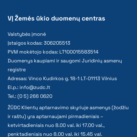
VĮ Žemės ūkio duomenų centras
Valstybės įmonė
Įstaigos kodas: 306205513
PVM mokėtojo kodas: LT100015583514
Duomenys kaupiami ir saugomi Juridinių asmenų
registre
Adresas: Vinco Kudirkos g. 18-1 LT-01113 Vilnius
El.p.:
info@zudc.lt
Tel.: (0 5) 266 0620
ŽŪDC Klientų aptarnavimo skyriuje asmenys (žodžiu
ir raštu) yra aptarnaujami pirmadieniais –
ketvirtadieniais nuo 8.00 val. iki 17.00 val.,
penktadieniais nuo 8.00 val. iki 15.45 val.