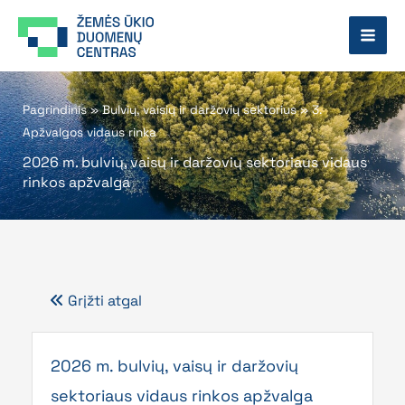
Pereiti
prie
turinio
Pagrindinis
»
Bulvių, vaisių ir daržovių sektorius
»
3.
Apžvalgos vidaus rinka
2026 m. bulvių, vaisų ir daržovių sektoriaus vidaus
rinkos apžvalga
Grįžti atgal
2026 m. bulvių, vaisų ir daržovių
sektoriaus vidaus rinkos apžvalga