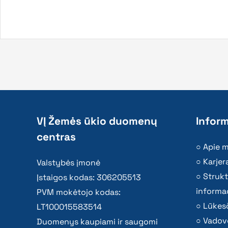
VĮ Žemės ūkio duomenų
Inform
centras
Apie 
Karjer
Valstybės įmonė
Strukt
Įstaigos kodas: 306205513
informac
PVM mokėtojo kodas:
Lūkesč
LT100015583514
Vadov
Duomenys kaupiami ir saugomi