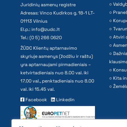
Valdy
Juridinių asmenų registre
Praneš
Adresas: Vinco Kudirkos g. 18-1 LT-
Korupc
01113 Vilnius
Tvaru
El.p.:
info@zudc.lt
Atvir
Tel.: (0 5) 266 0620
Asmen
ŽŪDC Klientų aptarnavimo
Dažni
skyriuje asmenys (žodžiu ir raštu)
klausima
yra aptarnaujami pirmadieniais –
Konsu
ketvirtadieniais nuo 8.00 val. iki
Kita i
17.00 val., penktadieniais nuo 8.00
Žemėla
val. iki 15.45 val.
Facebook
Linkedin