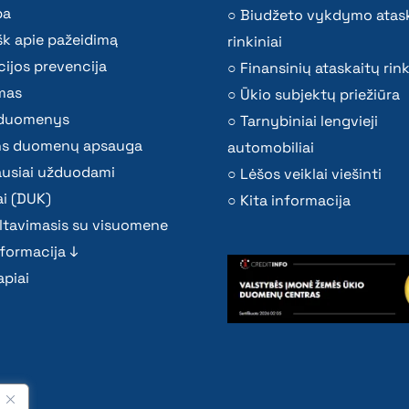
ba
Biudžeto vykdymo atas
k apie pažeidimą
rinkiniai
ijos prevencija
Finansinių ataskaitų rink
mas
Ūkio subjektų priežiūra
i duomenys
Tarnybiniai lengvieji
s duomenų apsauga
automobiliai
ausiai užduodami
Lėšos veiklai viešinti
i (DUK)
Kita informacija
ltavimasis su visuomene
nformacija ↓
piai