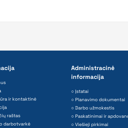
acija
Administracinė
informacija
mus
a
Įstatai
ūra ir kontaktinė
Planavimo dokumentai
ija
Darbo užmokestis
ių raštas
Paskatinimai ir apdovan
o darbotvarkė
Viešieji pirkimai