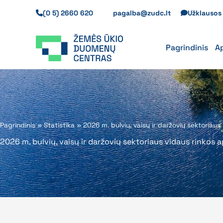
Pereiti
(0 5) 2660 620
pagalba@zudc.lt
Užklauso
prie
turinio
Pagrindinis
A
Pagrindinis
»
Statistika
»
2026 m. bulvių, vaisų ir daržovių sektoriaus
2026 m. bulvių, vaisų ir daržovių sektoriaus vidaus rinkos 