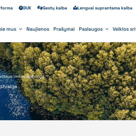
s forma
DUK
Gestų kalba
Lengvai suprantama kalba
pie mus
Naujienos
Prašymai
Paslaugos
Veiklos sr
 vidaus rinkos apžvalga
apžvalga