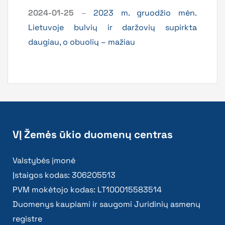
2024-01-25
–
2023 m. gruodžio mėn.
Lietuvoje bulvių ir daržovių supirkta
daugiau, o obuolių – mažiau
VĮ Žemės ūkio duomenų centras
Valstybės įmonė
Įstaigos kodas: 306205513
PVM mokėtojo kodas: LT100015583514
Duomenys kaupiami ir saugomi Juridinių asmenų
registre