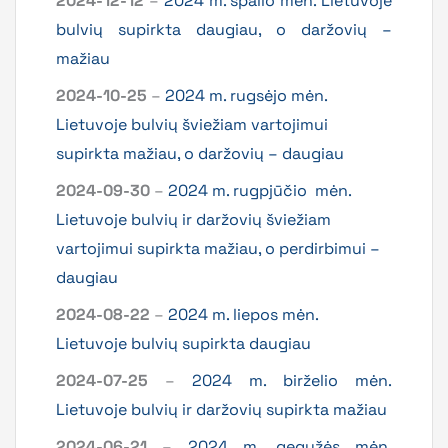
2024-12-12
–
2024 m. spalio mėn. Lietuvoje
bulvių supirkta daugiau, o daržovių –
mažiau
2024-10-25
–
2024 m. rugsėjo mėn.
Lietuvoje bulvių šviežiam vartojimui
supirkta mažiau, o daržovių – daugiau
2024-09-30
–
2024 m. rugpjūčio
mėn.
Lietuvoje bulvių ir daržovių šviežiam
vartojimui supirkta mažiau, o perdirbimui –
daugiau
2024-08-22
–
2024 m. liepos mėn.
Lietuvoje bulvių supirkta daugiau
2024-07-25
–
2024 m. birželio mėn.
Lietuvoje bulvių ir daržovių supirkta mažiau
2024-06-21
–
2024 m. gegužės mėn.