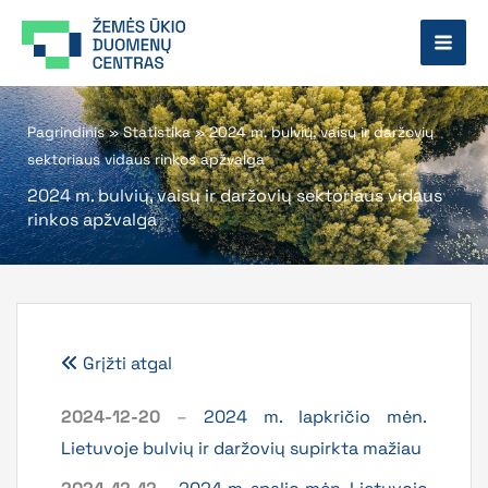
Pereiti
prie
turinio
Pagrindinis
»
Statistika
»
2024 m. bulvių, vaisų ir daržovių
sektoriaus vidaus rinkos apžvalga
2024 m. bulvių, vaisų ir daržovių sektoriaus vidaus
rinkos apžvalga
Grįžti atgal
2024-12-20
–
2024 m. lapkričio mėn.
Lietuvoje bulvių ir daržovių supirkta mažiau