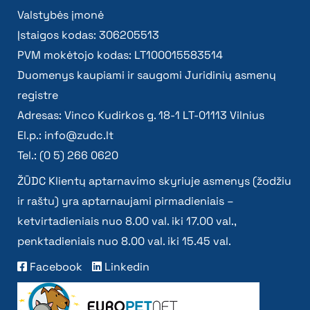
Valstybės įmonė
Įstaigos kodas: 306205513
PVM mokėtojo kodas: LT100015583514
Duomenys kaupiami ir saugomi Juridinių asmenų
registre
Adresas: Vinco Kudirkos g. 18-1 LT-01113 Vilnius
El.p.:
info@zudc.lt
Tel.: (0 5) 266 0620
ŽŪDC Klientų aptarnavimo skyriuje asmenys (žodžiu
ir raštu) yra aptarnaujami pirmadieniais –
ketvirtadieniais nuo 8.00 val. iki 17.00 val.,
penktadieniais nuo 8.00 val. iki 15.45 val.
Facebook
Linkedin