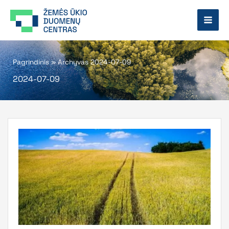
Pereiti
prie
turinio
Pagrindinis
»
Archyvas 2024-07-09
2024-07-09