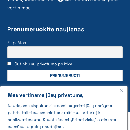
vertinimas
Prenumeruokite naujienas
El. paštas
Sutinku su privatumo politika
Mes vertiname jūsų privatumą
Naudojame slapukus siekdami pagerinti jūsų naršymo
patirtį, teikti suasmenintus skelbimus ar turinį ir
2026 © All rights reserved | VĮ Žemės ūkio duomenų
analizuoti srautą. Spustelėdami „Priimti viską“ sutinkate
centras
su mūsų slapukų naudojimu.